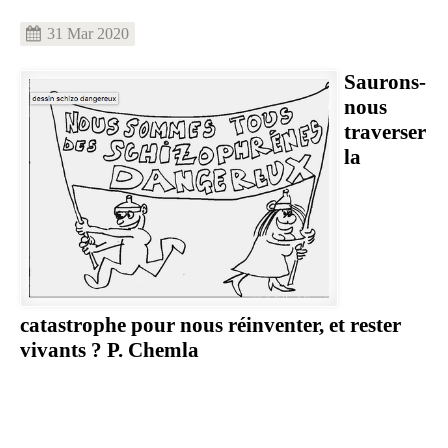
31 Mar 2020
Image
Saurons-
nous
traverser
la
catastrophe pour nous réinventer, et rester
vivants ? P. Chemla