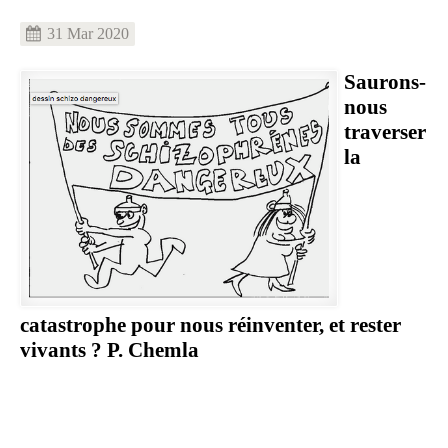
31 Mar 2020
Image
Saurons-
nous
traverser
la
catastrophe pour nous réinventer, et rester
vivants ? P. Chemla