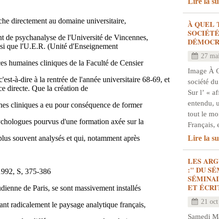
Lire la su
uche directement au domaine universitaire,
À QUEL 
SOCIÉTÉ
t de psychanalyse de l'Université de Vincennes,
DÉMOCR
nsi que l'U.E.R. (Unité d'Enseignement
27 ma
es humaines cliniques de la Faculté de Censier
Image À 
c'est-à-dire à la rentrée de l'année universitaire 68-69, et
société du
e directe. Que la création de
Sur l’ « a
entendu, 
nes cliniques a eu pour conséquence de former
tout le m
chologues pourvus d'une formation axée sur la
Français, 
 plus souvent analysés et qui, notamment après
Lire la su
LES AR
:" DU S
1992, S, 375-386
SÉMINAI
ET ÉCRI
eudienne de Paris, se sont massivement installés
21 oct
nt radicalement le paysage analytique français,
Samedi Mat