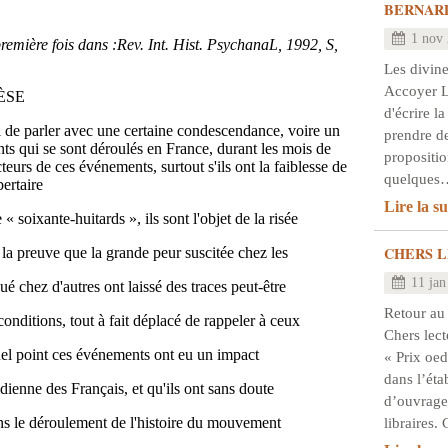
BERNAR
1 nov
 première fois dans :Rev. Int. Hist. PsychanaL, 1992, S,
Les divine
Accoyer Le
ÈSE
d'écrire la
ui de parler avec une certaine condescendance, voire un
prendre de
ts qui se sont déroulés en France, durant les mois de
propositio
teurs de ces événements, surtout s'ils ont la faiblesse de
quelques
bertaire
Lire la su
« soixante-huitards », ils sont l'objet de la risée
CHERS L
 la preuve que la grande peur suscitée chez les
11 jan
é chez d'autres ont laissé des traces peut-être
Retour au
 conditions, tout à fait déplacé de rappeler à ceux
Chers lect
quel point ces événements ont eu un impact
« Prix oed
dans l’éta
idienne des Français, et qu'ils ont sans doute
d’ouvrage
ns le déroulement de l'histoire du mouvement
libraires