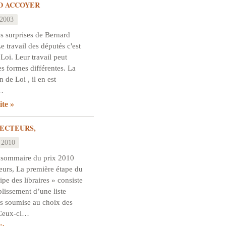
D ACCOYER
 2003
s surprises de Bernard
 travail des députés c'est
 Loi. Leur travail peut
s formes différentes. La
n de Loi , il en est
…
ite
ECTEURS,
 2010
 sommaire du prix 2010
eurs, La première étape du
ipe des libraires » consiste
blissement d’une liste
s soumise au choix des
. Ceux-ci…