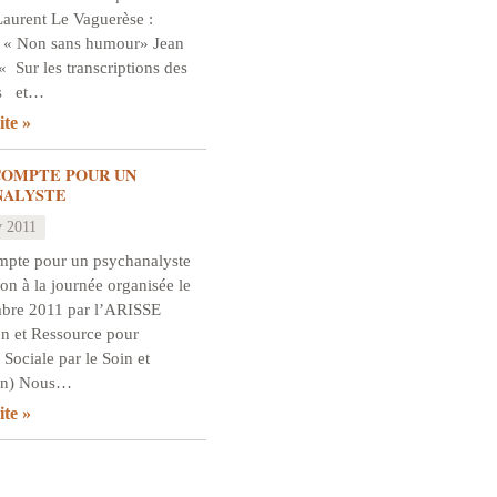
aurent Le Vaguerèse :
 « Non sans humour» Jean
« Sur les transcriptions des
es et…
ite
COMPTE POUR UN
NALYSTE
v 2011
mpte pour un psychanalyste
ion à la journée organisée le
bre 2011 par l’ARISSE
on et Ressource pour
n Sociale par le Soin et
ion) Nous…
ite