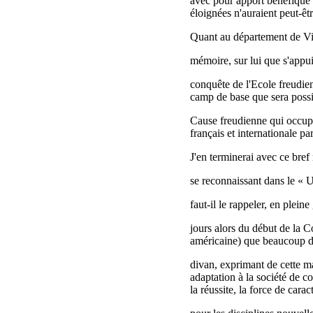
avec pour apport bénéfique 
éloignées n'auraient peut-êt
Quant au département de Vin
mémoire, sur lui que s'appu
conquête de l'Ecole freudien
camp de base que sera possib
Cause freudienne qui occup
français et internationale p
J'en terminerai avec ce bref
se reconnaissant dans le «
faut-il le rappeler, en plei
jours alors du début de la C
américaine) que beaucoup de 
divan, exprimant de cette ma
adaptation à la société de 
la réussite, la force de carac