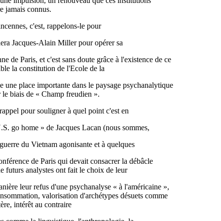
une impulsion, un renouveau que ces institutions
re jamais connus.
cennes, c'est, rappelons-le pour
iera Jacques-Alain Miller pour opérer sa
ne de Paris, et c'est sans doute grâce à l'existence de ce
le la constitution de l'Ecole de la
e une place importante dans le paysage psychanalytique
ar le biais de « Champ freudien ».
 rappel pour souligner à quel point c'est en
 U.S. go home » de Jacques Lacan (nous sommes,
ne guerre du Vietnam agonisante et à quelques
onférence de Paris qui devait consacrer la débâcle
futurs analystes ont fait le choix de leur
nière leur refus d'une psychanalyse « à l'américaine »,
consommation, valorisation d'archétypes désuets comme
tère, intérêt au contraire