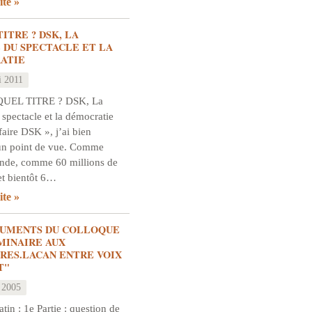
ite
TITRE ? DSK, LA
 DU SPECTACLE ET LA
ATIE
i 2011
QUEL TITRE ? DSK, La
 spectacle et la démocratie
ffaire DSK », j’ai bien
un point de vue. Comme
onde, comme 60 millions de
et bientôt 6…
ite
GUMENTS DU COLLOQUE
ÉMINAIRE AUX
RES.LACAN ENTRE VOIX
T"
 2005
in : 1e Partie : question de