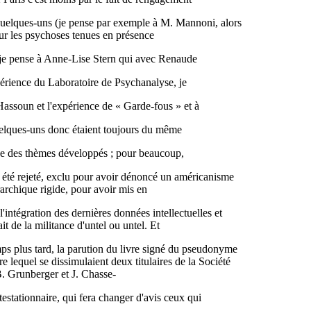
quelques-uns (je pense par exemple à M. Mannoni, alors
ur les psychoses tenues en présence
, je pense à Anne-Lise Stern qui avec Renaude
périence du Laboratoire de Psychanalyse, je
Hassoun et l'expérience de « Garde-fous » et à
uelques-uns donc étaient toujours du même
ce des thèmes développés ; pour beaucoup,
it été rejeté, exclu pour avoir dénoncé un américanisme
archique rigide, pour avoir mis en
 l'intégration des dernières données intellectuelles et
ait de la militance d'untel ou untel. Et
mps plus tard, la parution du livre signé du pseudonyme
e lequel se dissimulaient deux titulaires de la Société
B. Grunberger et J. Chasse-
estationnaire, qui fera changer d'avis ceux qui