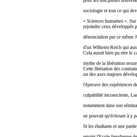
pour les disciplines nouvell
sociologie et tout ce qui de
« Sciences humaines ». Sur 
rejoindre ceux développés par
dénonciation par ce même J.
d'un Wilheim Reich qui aurai
Cela aurait bien pu etre le c
mythe de la libération sexuel
Cette libération des contrain
un des axes majeurs développ
l'épreuve des expériences de 
culpabilité inconsciente, La
notamment dans son séminair
ne pouvait qu'échouer à y p
Si les étudiants et une parti
rejoint l'Ecole freudienne d