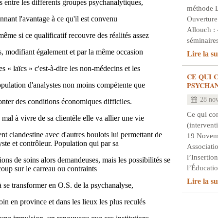
es entre les différents groupes psychanalytiques,
méthode L
ant l'avantage à ce qu'il est convenu
Ouverture
Allouch : 
même si ce qualificatif recouvre des réalités assez
séminair
es, modifiant également et par la même occasion
Lire la su
s « laïcs » c'est-à-dire les non-médecins et les
CE QUI 
PSYCHA
opulation d'analystes non moins compétente que
28 no
onter des conditions économiques difficiles.
Ce qui co
al à vivre de sa clientèle elle va allier une vie
(intervent
nt clandestine avec d'autres boulots lui permettant de
19 Novem
te et contrôleur. Population qui par sa
Associati
l’Insertio
tions de soins alors demandeuses, mais les possibilités se
l’Éducat
coup sur le carreau ou contraints
Lire la su
à se transformer en O.S. de la psychanalyse,
oin en province et dans les lieux les plus reculés