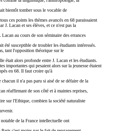
es comme la linguistique, l'anthropologie, la
vait bientôt tomber sous le vocable de
tous ces points les thèmes avancés en 68 paraissaient
 J. Lacan et ses élèves, et ce n'est pas la
 Lacan au cours de son séminaire des errances
t été susceptible de troubler les étudiants intéressés.
as, tant l'opposition théorique sur le
le était alors profonde entre J. Lacan et les étudiants.
tes importantes qui pesaient alors sur la jeunesse étaient
és en 68. Il faut croire qu'à
chacun il n'a pas paru si aisé de se défaire de la
can réaffirmant de son côté et à maintes reprises,
e sur l'Ethique, combien la société naturaliste
arvenir.
e notable de la France intellectuelle ont
e Paris c'est moins par le fait de rengagement