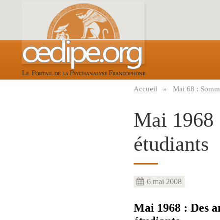
Aller
au
contenu
principal
Accueil
Mai 68 : Somm
Fil
d'Ariane
Mai 1968 :
étudiants
6 mai 2008
Mai 1968 : Des an