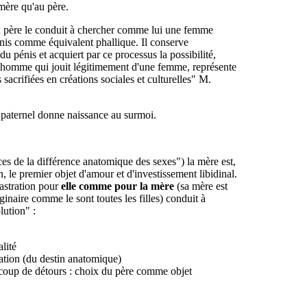
 mère qu'au père.
 au père le conduit à chercher comme lui une femme
énis comme équivalent phallique. Il conserve
du pénis et acquiert par ce processus la possibilité,
 homme qui jouit légitimement d'une femme, représente
s sacrifiées en créations sociales et culturelles" M.
it paternel donne naissance au surmoi.
s de la différence anatomique des sexes") la mère est,
 le premier objet d'amour et d'investissement libidinal.
astration pour
elle comme pour la mère
(sa mère est
inaire comme le sont toutes les filles) conduit à
lution" :
alité
tration (du destin anatomique)
ucoup de détours : choix du père comme objet