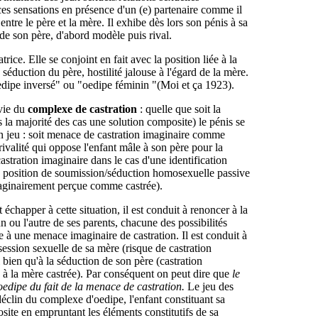
ces sensations en présence d'un (e) partenaire comme il
ntre le père et la mère. Il exhibe dès lors son pénis à sa
 de son père, d'abord modèle puis rival.
rice. Elle se conjoint en fait avec la position liée à la
 séduction du père, hostilité jalouse à l'égard de la mère.
oedipe inversé" ou "oedipe féminin "(Moi et ça 1923).
vie du
complexe de castration
: quelle que soit la
s la majorité des cas une solution composite) le pénis se
 jeu : soit menace de castration imaginaire comme
rivalité qui oppose l'enfant mâle à son père pour la
astration imaginaire dans le cas d'une identification
 position de soumission/séduction homosexuelle passive
maginairement perçue comme castrée).
t échapper à cette situation, il est conduit à renoncer à la
un ou l'autre de ses parents, chacune des possibilités
 à une menace imaginaire de castration. Il est conduit à
session sexuelle de sa mère (risque de castration
 bien qu'à la séduction de son père (castration
n à la mère castrée). Par conséquent on peut dire que
le
edipe du fait de la menace de castration.
Le jeu des
déclin du complexe d'oedipe, l'enfant constituant sa
ite en empruntant les éléments constitutifs de sa