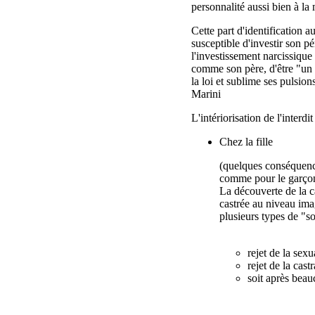
personnalité aussi bien à la
Cette part d'identification
susceptible d'investir son p
l'investissement narcissique 
comme son père, d'être "un
la loi et sublime ses pulsion
Marini
L'intériorisation de l'interd
Chez la fille
(quelques conséquence
comme pour le garçon,
La découverte de la c
castrée au niveau imag
plusieurs types de "so
rejet de la sexu
rejet de la cas
soit après bea