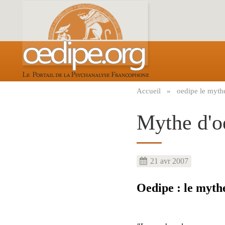
Aller
au
contenu
principal
Accueil
oedipe le mythe
Fil
d'Ariane
Mythe d'o
21 avr 2007
Oedipe : le myth