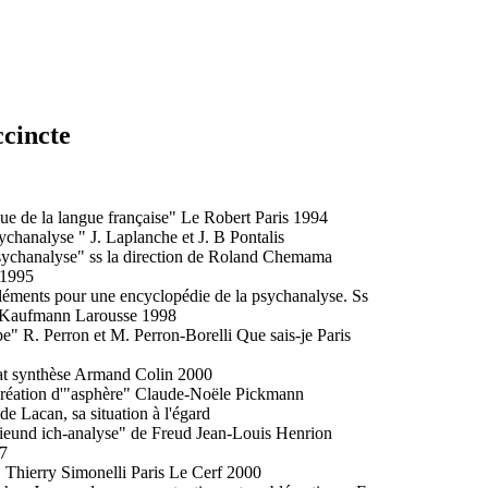
ccincte
que de la langue française" Le Robert Paris 1994
ychanalyse " J. Laplanche et J. B Pontalis
psychanalyse" ss la direction de Roland Chemama
 1995
éléments pour une encyclopédie de la psychanalyse. Ss
re Kaufmann Larousse 1998
" R. Perron et M. Perron-Borelli Que sais-je Paris
at synthèse Armand Colin 2000
a création d'"asphère" Claude-Noële Pickmann
de Lacan, sa situation à l'égard
eund ich-analyse" de Freud Jean-Louis Henrion
97
". Thierry Simonelli Paris Le Cerf 2000