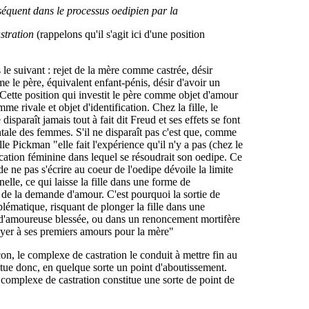
nséquent dans le processus oedipien par la
astration
(rappelons qu'il s'agit ici d'une position
 le suivant : rejet de la mère comme castrée, désir
e le père, équivalent enfant-pénis, désir d'avoir un
 Cette position qui investit le père comme objet d'amour
me rivale et objet d'identification. Chez la fille, le
isparaît jamais tout à fait dit Freud et ses effets se font
ntale des femmes. S'il ne disparaît pas c'est que, comme
e Pickman "elle fait l'expérience qu'il n'y a pas (chez le
ification féminine dans lequel se résoudrait son oedipe. Ce
 de ne pas s'écrire au coeur de l'oedipe dévoile la limite
elle, ce qui laisse la fille dans une forme de
 de la demande d'amour. C'est pourquoi la sortie de
lématique, risquant de plonger la fille dans une
 d'amoureuse blessée, ou dans un renoncement mortifère
yer à ses premiers amours pour la mère"
on, le complexe de castration le conduit à mettre fin au
itue donc, en quelque sorte un point d'aboutissement.
le complexe de castration constitue une sorte de point de