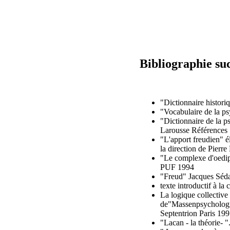
Bibliographie su
"Dictionnaire histori
"Vocabulaire de la ps
"Dictionnaire de la 
Larousse Références
"L'apport freudien" 
la direction de Pier
"Le complexe d'oedipe
PUF 1994
"Freud" Jacques Séd
texte introductif à l
La logique collective 
de"Massenpsychologi
Septentrion Paris 19
"Lacan - la théorie- 