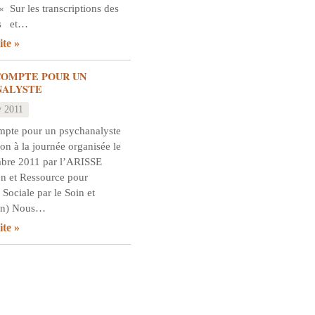
« Sur les transcriptions des
es et…
ite
COMPTE POUR UN
NALYSTE
v 2011
mpte pour un psychanalyste
ion à la journée organisée le
bre 2011 par l’ARISSE
on et Ressource pour
n Sociale par le Soin et
ion) Nous…
ite