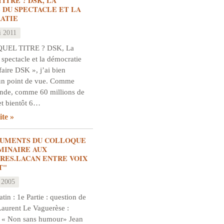
TITRE ? DSK, LA
 DU SPECTACLE ET LA
ATIE
i 2011
QUEL TITRE ? DSK, La
 spectacle et la démocratie
ffaire DSK », j’ai bien
un point de vue. Comme
onde, comme 60 millions de
et bientôt 6…
ite
GUMENTS DU COLLOQUE
ÉMINAIRE AUX
RES.LACAN ENTRE VOIX
T"
 2005
in : 1e Partie : question de
aurent Le Vaguerèse :
 « Non sans humour» Jean