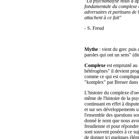
"La psychanalyse nous a app
fondamentale du complexe d
adversaires et partisans de 
attachent à ce fait"
- S. Freud
Mythe
: vient du grec puis
paroles qui ont un sens" (d
Complexe
est emprunté au 
hétérogènes" il devient prog
comme ce qui est compliqué.
"komplex" par Breuer dans l
L'histoire du complexe d'oed
même de l'histoire de la ps
continuant en effet à disput
et sur ses développements ult
l'ensemble des questions so
donné le nom que nous avons
freudienne et pour répondre
sont souvent posées à ce suj
de donner ici quelques éléme