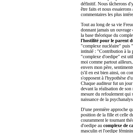
définitif. Nous tâcherons d'
être faits et nous essaierons
commentaires les plus intére
Tout au long de sa vie Freud
donnant jamais un ouvrage q
la base théorique du comple
l'hostilité pour le parent
"complexe nucléaire" puis "
intitulé : "Contribution à l
"complexe d'oedipe" est utili
moi comme partout ailleurs,
envers mon père, sentiments
(s'il en est bien ainsi, on c
s'opposent à l'hypothèse d'une
Chaque auditeur fut un jour
devant la réalisation de son r
mesure du refoulement qui sé
naissance de la psychanaly
D'une première approche qui 
position de la fille et celle
couramment le tournant théo
d'oedipe au
complexe de ca
masculin et l'oedipe féminin