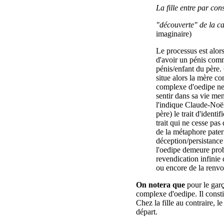
La fille entre par co
"découverte" de la c
imaginaire)
Le processus est alors
d'avoir un pénis comm
pénis/enfant du père.
situe alors la mère com
complexe d'oedipe ne d
sentir dans sa vie me
l'indique Claude-Noëll
père) le trait d'ident
trait qui ne cesse pas
de la métaphore patern
déception/persistance
l'oedipe demeure prob
revendication infinie
ou encore de la renvo
On notera que
pour le garç
complexe d'oedipe. Il const
Chez la fille au contraire, 
départ.