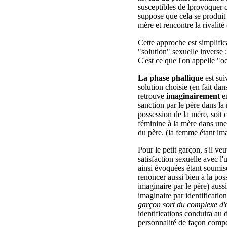
susceptibles de lprovoquer 
suppose que cela se produit e
mère et rencontre la rivalité
Cette approche est simplificat
"solution" sexuelle inverse :
C'est ce que l'on appelle "
La phase phallique
est sui
solution choisie (en fait dan
retrouve
imaginairement
en
sanction par le père dans la 
possession de la mère, soit c
féminine à la mère dans une
du père. (la femme étant i
Pour le petit garçon, s'il veu
satisfaction sexuelle avec l'
ainsi évoquées étant soumise
renoncer aussi bien à la pos
imaginaire par le père) aussi
imaginaire par identificatio
garçon sort du complexe d'o
identifications conduira au 
personnalité de façon compos