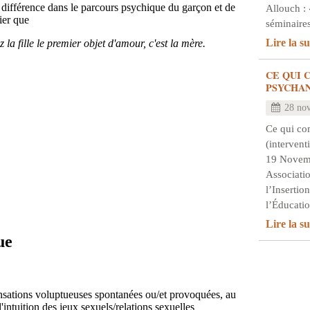
 différence dans le parcours psychique du garçon et de
Allouch : 
lier que
séminair
Lire la su
a fille le premier objet d'amour, c'est la mère.
CE QUI 
PSYCHA
28 no
Ce qui co
(intervent
19 Novem
Associati
l’Insertio
l’Éducat
Lire la su
ue
ensations voluptueuses spontanées ou/et provoquées, au
'intuition des jeux sexuels/relations sexuelles