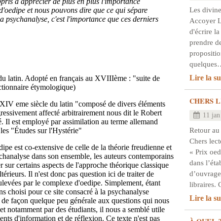
ris à apprécier de plus en plus l'importance
Les divine
'oedipe et nous pouvons dire que ce qui sépare
la psychanalyse, c'est l'importance que ces derniers
Accoyer Le
d'écrire la
prendre de
propositio
quelques
Lire la su
 du latin. Adopté en français au XVIIIème : "suite de
ictionnaire étymologique)
CHERS L
XIV eme siècle du latin "composé de divers éléments
ressivement affecté arbitrairement nous dit le Robert
11 jan
 Il est employé par assimilation au terme allemand
Retour au
es "Études sur l'Hystérie"
Chers lect
ipe est co-extensive de celle de la théorie freudienne et
« Prix oed
ychanalyse dans son ensemble, les auteurs contemporains
dans l’éta
er sur certains aspects de l'approche théorique classique
d’ouvrage
érieurs. Il n'est donc pas question ici de traiter de
ulevées par le complexe d'oedipe. Simplement, étant
libraires
 choisi pour ce site consacré à la psychanalyse
Lire la su
 de façon quelque peu générale aux questions qui nous
et notamment par des étudiants, il nous a semblé utile
nts d'information et de réflexion. Ce texte n'est pas