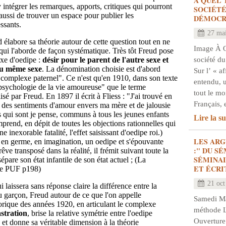
À QUEL 
y intégrer les remarques, apports, critiques qui pourront
SOCIÉTÉ
 aussi de trouver un espace pour publier les
DÉMOCR
ssants.
27 ma
 élabore sa théorie autour de cette question tout en ne
Image À 
ui l'aborde de façon systématique. Très tôt Freud pose
société du
xe d'oedipe :
désir pour le parent de l'autre sexe et
 du même sexe
. La dénomination choisie est d'abord
Sur l’ « a
complexe paternel". Ce n'est qu'en 1910, dans son texte
entendu, 
a psychologie de la vie amoureuse" que le terme
tout le m
sé par Freud. En 1897 il écrit à Fliess : "J'ai trouvé en
Français, 
 des sentiments d'amour envers ma mère et de jalousie
 qui sont je pense, communs à tous les jeunes enfants
Lire la su
omprend, en dépit de toutes les objections rationnelles qui
 inexorable fatalité, l'effet saisissant d'oedipe roi.)
LES AR
 en germe, en imagination, un oedipe et s'épouvante
:" DU S
êve transposé dans la réalité, il frémit suivant toute la
SÉMINAI
pare son état infantile de son état actuel ; (La
ET ÉCRI
se PUF p198)
21 oct
laissera sans réponse claire la différence entre la
 du garçon, Freud autour de ce que l'on appelle
Samedi Mat
rique des années 1920, en articulant le complexe
méthode L
stration
, brise la relative symétrie entre l'oedipe
Ouverture
 et donne sa véritable dimension à la théorie