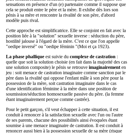
sensations en présence d'un (e) partenaire comme il suppose que
cela se produit entre le père et la mère. Il exhibe dès lors son
pénis à sa mère et rencontre la rivalité de son père, d'abord
modèle puis rival.
Cette approche est simplificatrice. Elle se conjoint en fait avec la
position liée à la "solution" sexuelle inverse : séduction du père,
hostilité jalouse à l'égard de la mère. C'est ce que l'on appelle
"oedipe inversé" ou "oedipe féminin "(Moi et ça 1923).
La phase phallique
est suivie du
complexe de castration
:
quelle que soit la solution choisie (en fait dans la majorité des cas
une solution composite) le pénis se retrouve
imaginairement
en
jeu : soit menace de castration imaginaire comme sanction par le
père dans la rivalité qui oppose l'enfant mâle à son père pour la
possession de la mère, soit castration imaginaire dans le cas
d'une identification féminine à la mère dans une position de
soumission/séduction homosexuelle passive du père. (la femme
étant imaginairement perçue comme castrée).
Pour le petit garçon, s'il veut échapper à cette situation, il est
conduit à renoncer à la satisfaction sexuelle avec l'un ou l'autre
de ses parents, chacune des possibilités ainsi évoquées étant
soumise à une menace imaginaire de castration. Il est conduit à
renoncer aussi bien à la possession sexuelle de sa mère (risque