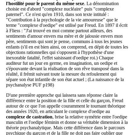
l'hostilité pour le parent du même sexe
. La dénomination
choisie est d'abord "complexe nucléaire" puis "complexe
paternel". Ce n'est qu'en 1910, dans son texte intitulé :
"Contribution à la psychologie de la vie amoureuse" que le
terme "complexe d'oedipe" est utilisé par Freud. En 1897 il écrit
à Fliess : "J'ai trouvé en moi comme partout ailleurs, des
sentiments d'amour envers ma mère et de jalousie envers mon
père, sentiments qui sont je pense, communs à tous les jeunes
enfants (s'il en est bien ainsi, on comprend, en dépit de toutes les
objections rationnelles qui s'opposent à l'hypothèse d'une
inexorable fatalité, l'effet saisissant d'oedipe roi.) Chaque
auditeur fut un jour en germe, en imagination, un oedipe et
s'épouvante devant la réalisation de son rêve transposé dans la
réalité, il frémit suivant toute la mesure du refoulement qui
sépare son état infantile de son état actuel ; (La naissance de la
psychanalyse PUF p198)
D'une première approche qui laissera sans réponse claire la
différence entre la position de la fille et celle du garçon, Freud
autour de ce que l'on appelle couramment le tournant théorique
des années 1920, en articulant le complexe d'oedipe au
complexe de castration
, brise la relative symétrie entre l'oedipe
masculin et l'oedipe féminin et donne sa véritable dimension à la
théorie psychanalytique. Mais cette différence dans le parcours
psychique du garçon et de la fille ne doit pas faire oublier que