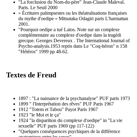
"La forclusion du Nom-du-père" Jean-Claude Maleval.
Paris. Le Seuil 2000
« Écritures palimpsestes ou les théatralisations françaises
du mythe d'oedipe » Mitsutaka Odagiri paris L'harmattan
2001.
"Pourquoi oedipe a tué Laïos. Note sur un complexe
complémentaire au complexe d'oedipe dans la tragédi
grecque. Georges Devereux . The International Journal of
Psycho-analysis.1953 repris dans Le "Coq-héron" n 158
"Hétéros" 1999 pp 48-62.
Textes de Freud
1897 : "La naissance de la psychanalyse" PUF paris 1973
1899 " l'Interprétation des rêves" PUF Paris 1967
1912 "Totem et Tabou" Payot Paris 1967
1923 "le Moi et le ça"
1924 "la disparition du complexe d'oedipe" in "La vie
sexuelle" PUF paris 1969 (pp 117-122)
"Quelques conséquences psychiques de la différence
anatomique entre les sexes"