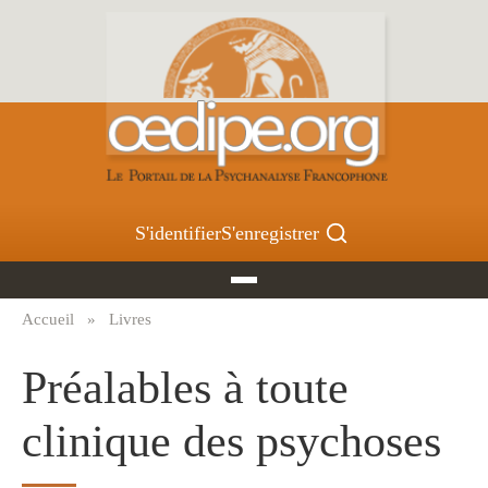
Aller
au
contenu
principal
S'identifier
S'enregistrer
Accueil
Livres
Fil
d'Ariane
Préalables à toute
clinique des psychoses