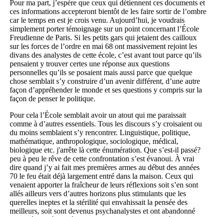
Pour ma part, j’espère que ceux qui détiennent ces documents et
ces informations accepteront bientôt de les faire sortir de l’ombre
car le temps en est je crois venu. Aujourd’hui, je voudrais
simplement porter témoignage sur un point concernant l’École
Freudienne de Paris. Si les petits gars qui jetaient des cailloux
sur les forces de l’ordre en mai 68 ont massivement rejoint les
divans des analystes de cette école, c’est avant tout parce qu’ils
pensaient y trouver certes une réponse aux questions
personnelles qu’ils se posaient mais aussi parce que quelque
chose semblait s’y construire d’un avenir différent, d’une autre
façon d’appréhender le monde et ses questions y compris sur la
façon de penser le politique.
Pour cela l’École semblait avoir un atout qui me paraissait
comme à d’autres essentiels. Tous les discours s’y croisaient ou
du moins semblaient s’y rencontrer. Linguistique, politique,
mathématique, anthropologique, sociologique, médical,
biologique etc. j'arrête là cette énumération. Que s’est-il passé?
peu à peu le rêve de cette confrontation s’est évanoui. À vrai
dire quand j’y ai fait mes premières armes au début des années
70 le feu était déjà largement entré dans la maison. Ceux qui
venaient apporter la fraîcheur de leurs réflexions soit s’en sont
allés ailleurs vers d’autres horizons plus stimulants que les
querelles ineptes et la stérilité qui envahissait la pensée des
meilleurs, soit sont devenus psychanalystes et ont abandonné