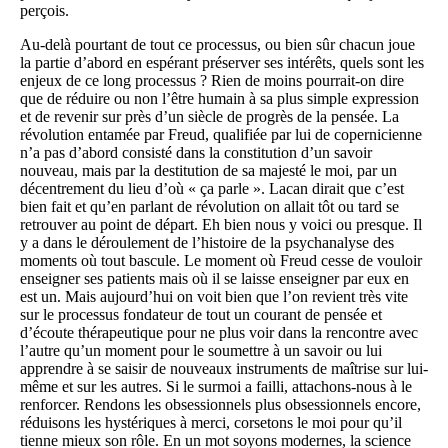
perçois.
Au-delà pourtant de tout ce processus, ou bien sûr chacun joue
la partie d’abord en espérant préserver ses intérêts, quels sont les
enjeux de ce long processus ? Rien de moins pourrait-on dire
que de réduire ou non l’être humain à sa plus simple expression
et de revenir sur près d’un siècle de progrès de la pensée. La
révolution entamée par Freud, qualifiée par lui de copernicienne
n’a pas d’abord consisté dans la constitution d’un savoir
nouveau, mais par la destitution de sa majesté le moi, par un
décentrement du lieu d’où « ça parle ». Lacan dirait que c’est
bien fait et qu’en parlant de révolution on allait tôt ou tard se
retrouver au point de départ. Eh bien nous y voici ou presque. Il
y a dans le déroulement de l’histoire de la psychanalyse des
moments où tout bascule. Le moment où Freud cesse de vouloir
enseigner ses patients mais où il se laisse enseigner par eux en
est un. Mais aujourd’hui on voit bien que l’on revient très vite
sur le processus fondateur de tout un courant de pensée et
d’écoute thérapeutique pour ne plus voir dans la rencontre avec
l’autre qu’un moment pour le soumettre à un savoir ou lui
apprendre à se saisir de nouveaux instruments de maîtrise sur lui-
même et sur les autres. Si le surmoi a failli, attachons-nous à le
renforcer. Rendons les obsessionnels plus obsessionnels encore,
réduisons les hystériques à merci, corsetons le moi pour qu’il
tienne mieux son rôle. En un mot soyons modernes, la science