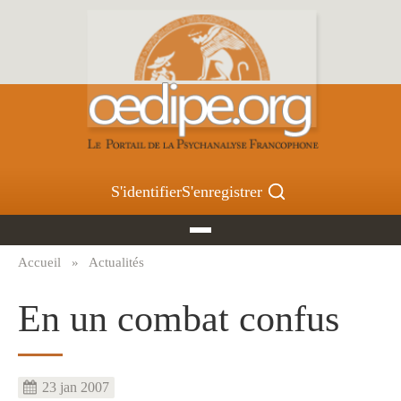
Aller
au
contenu
principal
S'identifier
S'enregistrer
Accueil
Actualités
Fil
d'Ariane
En un combat confus
23 jan 2007