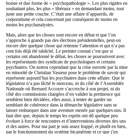
bonne et due forme de « psychopathologie ». Les plus rigides en
souhaitant plus, les plus « libéraux » en demandant moins, tout
juste une petite couche. C’était une affaire d’appareils, de
corporatisme et cela concernait par conséquent de moins en
moins les psychanalystes.
Mais, alors que les choses sont encore en débat et que l’on
s’approche à grands pas des élections présidentielles, peut-on
encore dire quelque chose qui retienne l’attention et qui n’a pas
cent fois déjà été rabâché. Le premier constat c’est que si
certains ont abandonné le débat, les choses se poursuivent avec
les représentants des syndicats de psychologues et certains
psychiatres. On notera cependant que la crise ouverte par la mise
en minorité de Christian Vasseur pose le problème de savoir qui
représente aujourd’hui les psychiatres dans cette affaire. Que le
législateur n’a pas lâché le morceau, ni du côté de l’Assemblée
Nationale où Bernard Accoyer s’accroche à son projet, ni du
côté des commissions chargées d’en valider la pertinence qui
semblent bien décidées, elles aussi, à tenter de garder un
semblant de cohérence dans la démarche législative sans se
laisser embarquer dans une aventure menée par quelques-uns. Il
faut dire que, depuis le temps les esprits ont dû quelque peu
évoluer à force de rencontres et d’interventions diverses des uns
et des autres. Pour ma part je suis assez frappé, et plutôt en bien,
par le fonctionnement du système bicamériste et ce que j’en