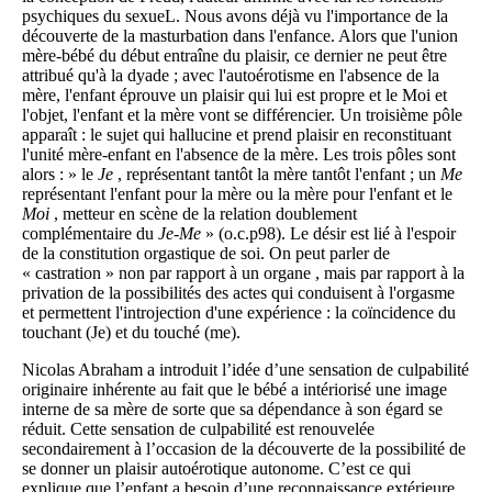
psychiques du sexueL. Nous avons déjà vu l'importance de la
découverte de la masturbation dans l'enfance. Alors que l'union
mère-bébé du début entraîne du plaisir, ce dernier ne peut être
attribué qu'à la dyade ; avec l'autoérotisme en l'absence de la
mère, l'enfant éprouve un plaisir qui lui est propre et le Moi et
l'objet, l'enfant et la mère vont se différencier. Un troisième pôle
apparaît : le sujet qui hallucine et prend plaisir en reconstituant
l'unité mère-enfant en l'absence de la mère. Les trois pôles sont
alors : » le
Je
, représentant tantôt la mère tantôt l'enfant ; un
Me
représentant l'enfant pour la mère ou la mère pour l'enfant et le
Moi
, metteur en scène de la relation doublement
complémentaire du
Je-Me
» (o.c.p98). Le désir est lié à l'espoir
de la constitution orgastique de soi. On peut parler de
« castration » non par rapport à un organe , mais par rapport à la
privation de la possibilités des actes qui conduisent à l'orgasme
et permettent l'introjection d'une expérience : la coïncidence du
touchant (Je) et du touché (me).
Nicolas Abraham a introduit l’idée d’une sensation de culpabilité
originaire inhérente au fait que le bébé a intériorisé une image
interne de sa mère de sorte que sa dépendance à son égard se
réduit. Cette sensation de culpabilité est renouvelée
secondairement à l’occasion de la découverte de la possibilité de
se donner un plaisir autoérotique autonome. C’est ce qui
explique que l’enfant a besoin d’une reconnaissance extérieure