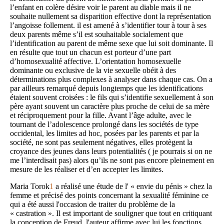
l’enfant en colère désire voir le parent au diable mais il ne
souhaite nullement sa disparition effective dont la représentation
l’angoisse follement. il est amené à s’identifier tour à tour à ses
deux parents même s’il est souhaitable socialement que
l’identification au parent de même sexe que lui soit dominante. Il
en résulte que tout un chacun est porteur d’une part
d’homosexualité affective. L’orientation homosexuelle
dominante ou exclusive de la vie sexuelle obéit à des
déterminations plus complexes à analyser dans chaque cas. On a
par ailleurs remarqué depuis longtemps que les identifications
étaient souvent croisées : le fils qui s’identifie sexuellement à son
père ayant souvent un caractère plus proche de celui de sa mère
et réciproquement pour la fille. Avant l’âge adulte, avec le
tournant de l’adolescence prolongé dans les sociétés de type
occidental, les limites ad hoc, posées par les parents et par la
société, ne sont pas seulement négatives, elles protègent la
croyance des jeunes dans leurs potentialités ( je pourrais si on ne
me l’interdisait pas) alors qu’ils ne sont pas encore pleinement en
mesure de les réaliser et d’en accepter les limites.
Maria Torok
1
a réalisé une étude de l' « envie du pénis » chez la
femme et précisé des points concernant la sexualité féminine ce
qui a été aussi l'occasion de traiter du problème de la
« castration ». Il est important de souligner que tout en critiquant
la conception de Freud, l'auteur affirme avec lui les fonctions