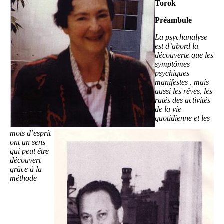
Torok
Préambule
La psychanalyse
est d’abord la
découverte que les
symptômes
psychiques
manifestes , mais
aussi les rêves, les
ratés des activités
de la vie
quotidienne et les
mots d’esprit
Image
ont un sens
qui peut être
découvert
grâce à la
méthode