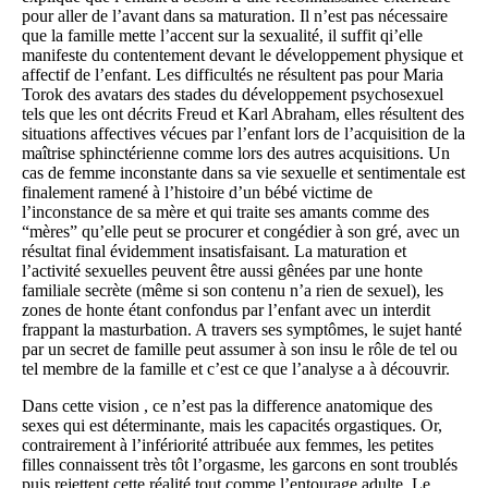
pour aller de l’avant dans sa maturation. Il n’est pas nécessaire
que la famille mette l’accent sur la sexualité, il suffit qi’elle
manifeste du contentement devant le développement physique et
affectif de l’enfant. Les difficultés ne résultent pas pour Maria
Torok des avatars des stades du développement psychosexuel
tels que les ont décrits Freud et Karl Abraham, elles résultent des
situations affectives vécues par l’enfant lors de l’acquisition de la
maîtrise sphinctérienne comme lors des autres acquisitions. Un
cas de femme inconstante dans sa vie sexuelle et sentimentale est
finalement ramené à l’histoire d’un bébé victime de
l’inconstance de sa mère et qui traite ses amants comme des
“mères” qu’elle peut se procurer et congédier à son gré, avec un
résultat final évidemment insatisfaisant. La maturation et
l’activité sexuelles peuvent être aussi gênées par une honte
familiale secrète (même si son contenu n’a rien de sexuel), les
zones de honte étant confondus par l’enfant avec un interdit
frappant la masturbation. A travers ses symptômes, le sujet hanté
par un secret de famille peut assumer à son insu le rôle de tel ou
tel membre de la famille et c’est ce que l’analyse a à découvrir.
Dans cette vision , ce n’est pas la difference anatomique des
sexes qui est déterminante, mais les capacités orgastiques. Or,
contrairement à l’infériorité attribuée aux femmes, les petites
filles connaissent très tôt l’orgasme, les garcons en sont troublés
puis rejettent cette réalité tout comme l’entourage adulte. Le