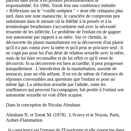
parents sans avoir à en prendre personnellement la
responsabilité. En 1966, Torok fera une conférence intitulée
« Réflexions sur le "conflit oedipien " » dont elle critiquera plus
tard, dans une note manuscrite, le caractère de compromis peu
satisfaisant dans le mesure où la fidélité à la pensée et à la
terminologie freudiennes s'accordaient mal avec la nécessité
ressentie de les infléchir. Le problème de l'enfant est de gagner
son autonomie par rapport à sa mère. Sur ce chemin, la
découverte du plaisir masturbatoire est la découverte d'un plaisir
qu'il n'a pas connu avec la mère et qu'il peut se procurer seul : il
ne s'agit pas pour lui d'un désir de relation sexuelle avec la mère,
mais de lui faire reconnaître et de lui offrir ce qu'il vient de
découvrir. Si sa découverte est bien accueillie, il peut progresser
tranquillement . L'interdiction de la masturbation, assortie de
menaces, joue un rôle néfaste. Il en est de même de l'absence de
réponses convenables aux questions que l'enfant se pose au
même âge. La séduction sexuelle par l'adulte, outre les
souffrances qui peuvent l'accompagner, fait perdre à l'enfant son
autonomie sexuelle en voie d'être acquise.
Dans la conception de Nicolas Abraham
Abraham N. et Torok M. (1978) . L'écorce et le Noyau, Paris,
Aubier-Flammarion
, la conscience est l'organe de l'Enveloppe et elle s'enracine dans