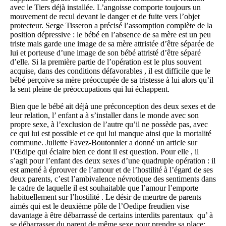
avec le Tiers déjà installée. L’angoisse comporte toujours un
mouvement de recul devant le danger et de fuite vers l’objet
protecteur. Serge Tisseron a précisé l’assomption complète de la
position dépressive : le bébé en l’absence de sa mère est un peu
triste mais garde une image de sa mère attristée d’être séparée de
lui et porteuse d’une image de son bébé attristé d’être séparé
d’elle. Si la première partie de l’opération est le plus souvent
acquise, dans des conditions défavorables , il est difficile que le
bébé perçoive sa mère préoccupée de sa tristesse à lui alors qu’il
la sent pleine de préoccupations qui lui échappent.
Bien que le bébé ait déjà une préconception des deux sexes et de
leur relation, l’ enfant a à s’installer dans le monde avec son
propre sexe, à l’exclusion de l’autre qu’il ne possède pas, avec
ce qui lui est possible et ce qui lui manque ainsi que la mortalité
commune. Juliette Favez-Boutonnier a donné un article sur
l’Œdipe qui éclaire bien ce dont il est question. Pour elle , il
s’agit pour l’enfant des deux sexes d’une quadruple opération : il
est amené à éprouver de l’amour et de l’hostilité à l’égard de ses
deux parents, c’est l’ambivalence névrotique des sentiments dans
le cadre de laquelle il est souhaitable que l’amour l’emporte
habituellement sur l’hostilité . Le désir de meurtre de parents
aimés qui est le deuxième pôle de l’Oedipe freudien vise
davantage à être débarrassé de certains interdits parentaux qu’ à
se débarrasser du parent de même sexe pour prendre sa place: