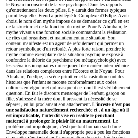
le Noyau inconscient de la vie psychique. Dans les rapports
qu'entretiennent les deux pôles, il y aurait des formes typiques
parmi lesquelles Freud a privilégié le Complexe d'Œdipe. Avoir
choisi le nom d'un mythe impose de se demander ce qu'il en est
de la structure et de la fonction du mythe. Pour N.Abraham, le
mythe vivant a une fonction sociale commandant la réalisation
de rites qui organisent et maintiennent une situation. Son
contenu manifeste est un agent de refoulement qui permet un
retour symbolique d'un refoulé. A plus forte raison, prendre le
mythe comme exemplaire de la situation psychique expose à
confondre la théorie du psychisme (ou métapsychologie) avec
les scénarios imaginaires qui se jouent de manière intermédiaire
dans les relations complexes entre l'Ecorce et le Noyau. Pour
Abraham, l'oedipe, la scène primitive et la castration sont des
histoires que l'enfant se raconte conformément aux codes
culturels en vigueur et qui masquent ce dont il est véritablement
question. En fait le discours mensonger de l'enfant, garçon ou
fille, s'adresse à la mère dont il pressent la nécessité de se
séparer , en lui proclamant son attachement.
L’inceste n’est pas
une satisfaction naturellement recherchée et , à un âge où il
est impraticable, l’interdit vise en réalité le penchant
maternel à prolonger le plaisir lié au maternement
. Le
problème anthropologique, c'est que tout humain sort d'une
Enveloppe maternelle dont il s'approprie peu à peu les fonctions
et, ensuite, s'engage dans l'appropriation du social (où le père