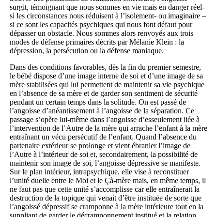
surgit, témoignant que nous sommes en vie mais en danger réel-
si les circonstances nous réduisent à l’isolement- ou imaginaire –
si ce sont les capacités psychiques qui nous font défaut pour
dépasser un obstacle. Nous sommes alors renvoyés aux trois
modes de défense primaires décrits par Mélanie Klein : la
dépression, la persécution ou la défense maniaque.
Dans des conditions favorables, dès la fin du premier semestre,
le bébé dispose d’une image interne de soi et d’une image de sa
mère stabilisées qui lui permettent de maintenir sa vie psychique
en l’absence de sa mère et de garder son sentiment de sécurité
pendant un certain temps dans la solitude. On est passé de
l’angoisse d’anéantissement à l’angoisse de la séparation. Ce
passage s’opère lui-même dans l’angoisse d’esseulement liée à
l’intervention de l’Autre de la mère qui arrache l’enfant à la mère
entraînant un vécu persécutif de l’enfant. Quand l’absence du
partenaire extérieur se prolonge et vient ébranler l’image de
l’Autre à l’intérieur de soi et, secondairement, la possibilité de
maintenir son image de soi, l’angoisse dépressive se manifeste.
Sur le plan intérieur, intrapsychique, elle vise à reconstituer
l’unité duelle entre le Moi et le Çà-mère mais, en même temps, il
ne faut pas que cette unité s’accomplisse car elle entraînerait la
destruction de la topique qui venait d’être instituée de sorte que
l’angoissé dépressif se cramponne à la mère intérieure tout en la
suppliant de garder le décramponnement institué et la relation