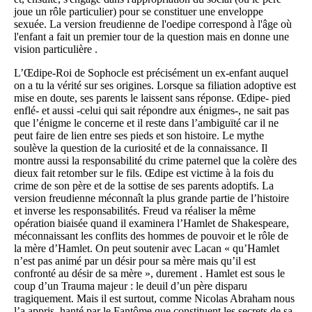
joue un rôle particulier) pour se constituer une enveloppe
sexuée. La version freudienne de l'oedipe correspond à l'âge où
l'enfant a fait un premier tour de la question mais en donne une
vision particulière .
L’Œdipe-Roi de Sophocle est précisément un ex-enfant auquel
on a tu la vérité sur ses origines. Lorsque sa filiation adoptive est
mise en doute, ses parents le laissent sans réponse. Œdipe- pied
enflé- et aussi -celui qui sait répondre aux énigmes-, ne sait pas
que l’énigme le concerne et il reste dans l’ambiguïté car il ne
peut faire de lien entre ses pieds et son histoire. Le mythe
soulève la question de la curiosité et de la connaissance. Il
montre aussi la responsabilité du crime paternel que la colère des
dieux fait retomber sur le fils. Œdipe est victime à la fois du
crime de son père et de la sottise de ses parents adoptifs. La
version freudienne méconnaît la plus grande partie de l’histoire
et inverse les responsabilités. Freud va réaliser la même
opération biaisée quand il examinera l’Hamlet de Shakespeare,
méconnaissant les conflits des hommes de pouvoir et le rôle de
la mère d’Hamlet. On peut soutenir avec Lacan « qu’Hamlet
n’est pas animé par un désir pour sa mère mais qu’il est
confronté au désir de sa mère », durement . Hamlet est sous le
coup d’un Trauma majeur : le deuil d’un père disparu
tragiquement. Mais il est surtout, comme Nicolas Abraham nous
l’a appris, hanté par le Fantôme que constituent les secrets de sa