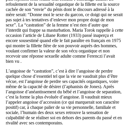
refoulement de la sexualité orgastique de la fillette est la source
cachée de son “envie” du pénis dont le discours adressé à la
mère serait: “Donne moi le sexe du garcon, ce doigt qui ne serait
pas sujet à tes tentatives d’enlever mon propre doigt de mon
sexe”. La “castration” de la femme n’est rien d’autre que
l’interdit qui frappe sa masturbation. Maria Torok rappelle à cette
occasion l’article de Liliane Rotter (1933) passé inaperçu et
encore sousestimé quand elle le fait paraître en français en 1975
qui montre la fillette fière de son pouvoir auprès des hommes,
voulant confirmer la valeur de son vécu orgastique et non
recevoir une réponse sexuelle adulte comme Ferenczi l’avait
bien vu .
L’angoisse de “castration”, c’est à dire l’angoisse de perdre
quelque chose d’essentiel tel que la vie ne vaudrait plus d’être
vécue, est l’angoisse de perdre ses capacités orgastiques, voire
même de la capacité de désirer (l’aphanisis de Jones). Après
l’angoisse d’anéantissement du bébé et l’angoisse de separation,
c’est la forme la plus évoluée d’angoisse. Il vaudrait mieux
l’appeler angoisse d’accession (ce qui marquerait son caractère
positif) car, à chaque palier de sa vie personnelle, familiale et
sociale, l’humain des deux sexes retrouve la sensation de
culpabilité de se réaliser soi en dehors des parents du passé et en
rivalité avec ses contemporains.