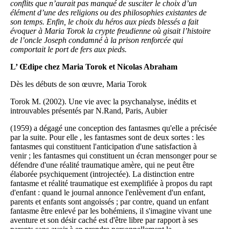
conflits que n’aurait pas manqué de susciter le choix d’un
élément d’une des religions ou des philosophies existantes de
son temps. Enfin, le choix du héros aux pieds blessés a fait
évoquer à Maria Torok la crypte freudienne où gisait l’histoire
de l’oncle Joseph condamné à la prison renforcée qui
comportait le port de fers aux pieds.
L’ Œdipe chez Maria Torok et Nicolas Abraham
Dès les débuts de son œuvre, Maria Torok
Torok M. (2002). Une vie avec la psychanalyse, inédits et
introuvables présentés par N.Rand, Paris, Aubier
(1959) a dégagé une conception des fantasmes qu'elle a précisée
par la suite. Pour elle , les fantasmes sont de deux sortes : les
fantasmes qui constituent l'anticipation d'une satisfaction à
venir ; les fantasmes qui constituent un écran mensonger pour se
défendre d'une réalité traumatique amère, qui ne peut être
élaborée psychiquement (introjectée). La distinction entre
fantasme et réalité traumatique est exemplifiée à propos du rapt
d'enfant : quand le journal annonce l'enlèvement d'un enfant,
parents et enfants sont angoissés ; par contre, quand un enfant
fantasme être enlevé par les bohémiens, il s'imagine vivant une
aventure et son désir caché est d'être libre par rapport à ses