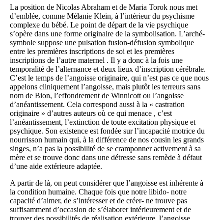
La position de Nicolas Abraham et de Maria Torok nous met
d’emblée, comme Mélanie Klein, à l’intérieur du psychisme
complexe du bébé. Le point de départ de la vie psychique
s’opère dans une forme originaire de la symbolisation. L’arché-
symbole suppose une pulsation fusion-défusion symbolique
entre les premières inscriptions de soi et les premières
inscriptions de l’autre maternel . Il y a donc à la fois une
temporalité de l’alternance et deux lieux d’inscription cérébrale.
C’est le temps de l’angoisse originaire, qui n’est pas ce que nous
appelons cliniquement l’angoisse, mais plutôt les terreurs sans
nom de Bion, l’effondrement de Winnicott ou l’angoisse
d’anéantissement. Cela correspond aussi à la « castration
originaire » d’autres auteurs où ce qui menace , c’est
l’anéantissement, l’extinction de toute excitation physique et
psychique. Son existence est fondée sur l’incapacité motrice du
nourrisson humain qui, à la différence de nos cousin les grands
singes, n’a pas la possibilité de se cramponner activement à sa
mère et se trouve donc dans une détresse sans remède à défaut
d’une aide extérieure adaptée.
A partir de là, on peut considérer que l’angoisse est inhérente à
la condition humaine. Chaque fois que notre libido- notre
capacité d’aimer, de s’intéresser et de créer- ne trouve pas
suffisamment d’occasion de s’élaborer intérieurement et de
trouver des possibilités de réalisation extérieure, l’angoisse