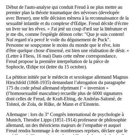
Début de l'auto-analyse qui conduit Freud à ne plus mettre au
premier plan la théorie traumatique des névroses (developée
avec Breuer), une telle décision mènera à la reconnaissance de la
sexualité infantile et du complexe d'Œdipe. Freud décide d'écrire
un livre sur les rêves. « J'ai jeté un coup d'œil sur la littérature et
je me dis, comme l'espiègle démon celte: "Que je suis content!
Nul regard n'a percé le voile du déguisement de Puck".
Personne ne soupçonne le moins du monde que le rêve, loin
d'être quelque chose d'insensé, est bien une réalisation de désir. »
(Lettre à Fliess, 16 mai) Dans cette même correspondance,
Freud propose la première interprétation de la pièce de
Sophocle, Œdipe roi (lettre du 15 octobre).
La pétition initiée par le médecin et sexologue allemand Magnus
Hirschfeld (1868-1935) demandant l’abrogation du paragraphe
175 du code pénal allemand réprimant l’ « inversion »
(l’homosexualité masculine) recueille plus de 6000 signatures
dont celles de Freud, de Kraft-Ebing, de Andréas-Salomé, de
Tolstoï, de Zola, de Rilke, de Mann et d’Einstein.
Allemagne : lors du 3° Congrès international de psychologie à
Munich, Theodor Lipps (1851-1914) professeur de philosophie
allemand, un des théoriciens majeurs de l’empathie et auquel
Freud rendra hommage à de nombreuses reprises, déclare que le