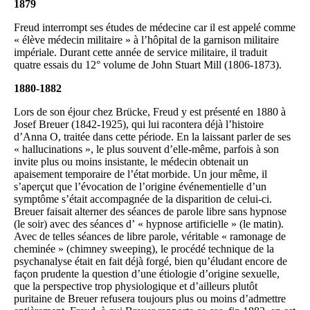
1879
Freud interrompt ses études de médecine car il est appelé comme
« élève médecin militaire » à l’hôpital de la garnison militaire
impériale. Durant cette année de service militaire, il traduit
quatre essais du 12° volume de John Stuart Mill (1806-1873).
1880-1882
Lors de son éjour chez Brücke, Freud y est présenté en 1880 à
Josef Breuer (1842-1925), qui lui racontera déjà l’histoire
d’Anna O, traitée dans cette période. En la laissant parler de ses
« hallucinations », le plus souvent d’elle-même, parfois à son
invite plus ou moins insistante, le médecin obtenait un
apaisement temporaire de l’état morbide. Un jour même, il
s’aperçut que l’évocation de l’origine événementielle d’un
symptôme s’était accompagnée de la disparition de celui-ci.
Breuer faisait alterner des séances de parole libre sans hypnose
(le soir) avec des séances d’ « hypnose artificielle » (le matin).
Avec de telles séances de libre parole, véritable « ramonage de
cheminée » (chimney sweeping), le procédé technique de la
psychanalyse était en fait déjà forgé, bien qu’éludant encore de
façon prudente la question d’une étiologie d’origine sexuelle,
que la perspective trop physiologique et d’ailleurs plutôt
puritaine de Breuer refusera toujours plus ou moins d’admettre