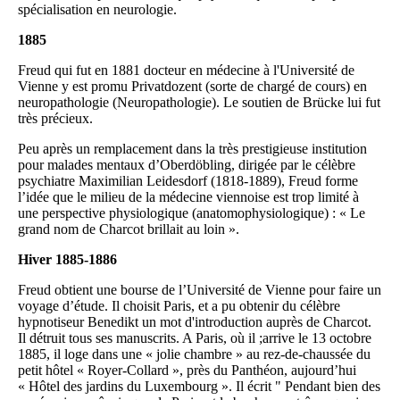
spécialisation en neurologie.
1885
Freud qui fut en 1881 docteur en médecine à l'Université de
Vienne y est promu Privatdozent (sorte de chargé de cours) en
neuropathologie (Neuropathologie). Le soutien de Brücke lui fut
très précieux.
Peu après un remplacement dans la très prestigieuse institution
pour malades mentaux d’Oberdöbling, dirigée par le célèbre
psychiatre Maximilian Leidesdorf (1818-1889), Freud forme
l’idée que le milieu de la médecine viennoise est trop limité à
une perspective physiologique (anatomophysiologique) : « Le
grand nom de Charcot brillait au loin ».
Hiver 1885-1886
Freud obtient une bourse de l’Université de Vienne pour faire un
voyage d’étude. Il choisit Paris, et a pu obtenir du célèbre
hypnotiseur Benedikt un mot d'introduction auprès de Charcot.
Il détruit tous ses manuscrits. A Paris, où il ;arrive le 13 octobre
1885, il loge dans une « jolie chambre » au rez-de-chaussée du
petit hôtel « Royer-Collard », près du Panthéon, aujourd’hui
« Hôtel des jardins du Luxembourg ». Il écrit " Pendant bien des