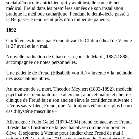
social-démocrate autrichien qui y avait installé son cabinet
médical. Freud dans les premières années de son installation
pratique la méthode cathartique. Pendant le demi-siècle passé à
la Bergasse, Freud reçut près d’un millier de patients.
1892
Conférences tenues par Freud devant le Club médical de Vienne
le 27 avril et le 4 mai.
Nouvelle traduction de Charcot: Leçons du Mardi, 1887-1888,
accompagnée de notes personnelles.
Une patiente de Freud (Elisabeth von R.) « invente » la méthode
des associations libres.
Au moment de sa mort, Theodor Meynert (1833-1892), médecin
psychiatre et neuroantomiste allemand, alors et maître et chef de
clinique de Freud fait à son ancien élève la confidence suivante :
« Vous savez bien, Freud, que j’ai toujours été un des plus beaux
cas d’hystérie masculine ».
Allemagne : Felix Gattel (1870-1904) prend contact avec Freud.
Il reste dans l’histoire de la psychanalyse comme son premier
élève. Il séjourne à Vienne pour étudier chez Freud de mai à
octobre 1897 et publiera “Mise en question de l’hypothèse d’une