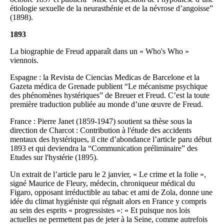
étiologie sexuelle de la neurasthénie et de la névrose d’angoisse”
(1898).
1893
La biographie de Freud apparaît dans un « Who's Who »
viennois.
Espagne : la Revista de Ciencias Medicas de Barcelone et la
Gazeta médica de Grenade publient “Le mécanisme psychique
des phénomènes hystériques” de Breuer et Freud. C’est la toute
première traduction publiée au monde d’une œuvre de Freud.
France : Pierre Janet (1859-1947) soutient sa thèse sous la
direction de Charcot : Contribution à l'étude des accidents
mentaux des hystériques, il cite d’abondance l’article paru début
1893 et qui deviendra la “Communication préliminaire” des
Etudes sur l'hystérie (1895).
Un extrait de l’article paru le 2 janvier, « Le crime et la folie »,
signé Maurice de Fleury, médecin, chroniqueur médical du
Figaro, opposant irréductible au tabac et ami de Zola, donne une
idée du climat hygiéniste qui régnait alors en France y compris
au sein des esprits « progressistes »: « Et puisque nos lois
actuelles ne permettent pas de jeter à la Seine, comme autrefois