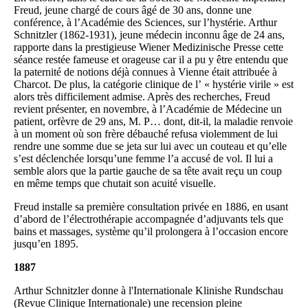
Freud, jeune chargé de cours âgé de 30 ans, donne une
conférence, à l’Académie des Sciences, sur l’hystérie. Arthur
Schnitzler (1862-1931), jeune médecin inconnu âge de 24 ans,
rapporte dans la prestigieuse Wiener Medizinische Presse cette
séance restée fameuse et orageuse car il a pu y être entendu que
la paternité de notions déjà connues à Vienne était attribuée à
Charcot. De plus, la catégorie clinique de l’ « hystérie virile » est
alors très difficilement admise. Après des recherches, Freud
revient présenter, en novembre, à l’Académie de Médecine un
patient, orfèvre de 29 ans, M. P… dont, dit-il, la maladie renvoie
à un moment où son frère débauché refusa violemment de lui
rendre une somme due se jeta sur lui avec un couteau et qu’elle
s’est déclenchée lorsqu’une femme l’a accusé de vol. Il lui a
semble alors que la partie gauche de sa tête avait reçu un coup
en même temps que chutait son acuité visuelle.
Freud installe sa première consultation privée en 1886, en usant
d’abord de l’électrothérapie accompagnée d’adjuvants tels que
bains et massages, système qu’il prolongera à l’occasion encore
jusqu’en 1895.
1887
Arthur Schnitzler donne à l'Internationale Klinishe Rundschau
(Revue Clinique Internationale) une recension pleine