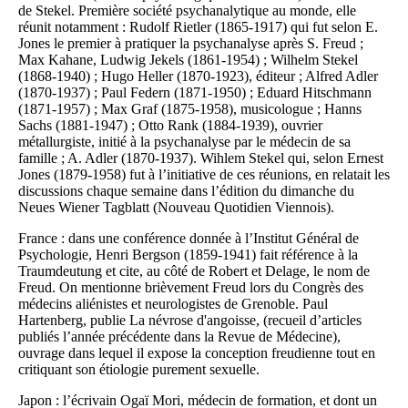
de Stekel. Première société psychanalytique au monde, elle
réunit notamment : Rudolf Rietler (1865-1917) qui fut selon E.
Jones le premier à pratiquer la psychanalyse après S. Freud ;
Max Kahane, Ludwig Jekels (1861-1954) ; Wilhelm Stekel
(1868-1940) ; Hugo Heller (1870-1923), éditeur ; Alfred Adler
(1870-1937) ; Paul Federn (1871-1950) ; Eduard Hitschmann
(1871-1957) ; Max Graf (1875-1958), musicologue ; Hanns
Sachs (1881-1947) ; Otto Rank (1884-1939), ouvrier
métallurgiste, initié à la psychanalyse par le médecin de sa
famille ; A. Adler (1870-1937). Wihlem Stekel qui, selon Ernest
Jones (1879-1958) fut à l’initiative de ces réunions, en relatait les
discussions chaque semaine dans l’édition du dimanche du
Neues Wiener Tagblatt (Nouveau Quotidien Viennois).
France : dans une conférence donnée à l’Institut Général de
Psychologie, Henri Bergson (1859-1941) fait référence à la
Traumdeutung et cite, au côté de Robert et Delage, le nom de
Freud. On mentionne brièvement Freud lors du Congrès des
médecins aliénistes et neurologistes de Grenoble. Paul
Hartenberg, publie La névrose d'angoisse, (recueil d’articles
publiés l’année précédente dans la Revue de Médecine),
ouvrage dans lequel il expose la conception freudienne tout en
critiquant son étiologie purement sexuelle.
Japon : l’écrivain Ogaï Mori, médecin de formation, et dont un