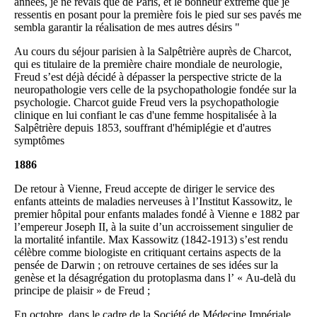
années, je ne rêvais que de Paris, et le bonheur extrême que je
ressentis en posant pour la première fois le pied sur ses pavés me
sembla garantir la réalisation de mes autres désirs "
Au cours du séjour parisien à la Salpêtrière auprès de Charcot,
qui es titulaire de la première chaire mondiale de neurologie,
Freud s’est déjà décidé à dépasser la perspective stricte de la
neuropathologie vers celle de la psychopathologie fondée sur la
psychologie. Charcot guide Freud vers la psychopathologie
clinique en lui confiant le cas d'une femme hospitalisée à la
Salpêtrière depuis 1853, souffrant d'hémiplégie et d'autres
symptômes
1886
De retour à Vienne, Freud accepte de diriger le service des
enfants atteints de maladies nerveuses à l’Institut Kassowitz, le
premier hôpital pour enfants malades fondé à Vienne e 1882 par
l’empereur Joseph II, à la suite d’un accroissement singulier de
la mortalité infantile. Max Kassowitz (1842-1913) s’est rendu
célèbre comme biologiste en critiquant certains aspects de la
pensée de Darwin ; on retrouve certaines de ses idées sur la
genèse et la désagrégation du protoplasma dans l’ « Au-delà du
principe de plaisir » de Freud ;
En octobre, dans le cadre de la Société de Médecine Impériale,