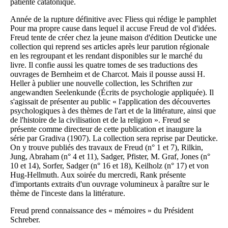
patiente catatonique.
Année de la rupture définitive avec Fliess qui rédige le pamphlet
Pour ma propre cause dans lequel il accuse Freud de vol d'idées.
Freud tente de créer chez la jeune maison d'édition Deuticke une
collection qui reprend ses articles après leur parution régionale
en les regroupant et les rendant disponibles sur le marché du
livre. Il confie aussi les quatre tomes de ses traductions des
ouvrages de Bernheim et de Charcot. Mais il pousse aussi H.
Heller à publier une nouvelle collection, les Schriften zur
angewandten Seelenkunde (Écrits de psychologie appliquée). Il
s'agissait de présenter au public « l'application des découvertes
psychologiques à des thèmes de l'art et de la littérature, ainsi que
de l'histoire de la civilisation et de la religion ». Freud se
présente comme directeur de cette publication et inaugure la
série par Gradiva (1907). La collection sera reprise par Deuticke.
On y trouve publiés des travaux de Freud (n° 1 et 7), Rilkin,
Jung, Abraham (n° 4 et 11), Sadger, Pfister, M. Graf, Jones (n°
10 et 14), Sorfer, Sadger (n° 16 et 18), Keilholz (n° 17) et von
Hug-Hellmuth. Aux soirée du mercredi, Rank présente
d'importants extraits d'un ouvrage volumineux à paraître sur le
thème de l'inceste dans la littérature.
Freud prend connaissance des « mémoires » du Président
Schreber.