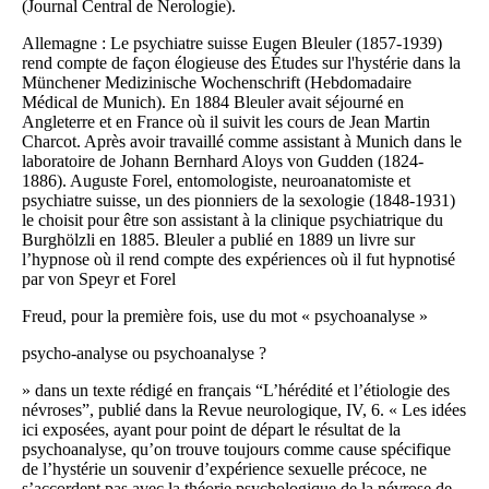
(Journal Central de Nerologie).
Allemagne : Le psychiatre suisse Eugen Bleuler (1857-1939)
rend compte de façon élogieuse des Études sur l'hystérie dans la
Münchener Medizinische Wochenschrift (Hebdomadaire
Médical de Munich). En 1884 Bleuler avait séjourné en
Angleterre et en France où il suivit les cours de Jean Martin
Charcot. Après avoir travaillé comme assistant à Munich dans le
laboratoire de Johann Bernhard Aloys von Gudden (1824-
1886). Auguste Forel, entomologiste, neuroanatomiste et
psychiatre suisse, un des pionniers de la sexologie (1848-1931)
le choisit pour être son assistant à la clinique psychiatrique du
Burghölzli en 1885. Bleuler a publié en 1889 un livre sur
l’hypnose où il rend compte des expériences où il fut hypnotisé
par von Speyr et Forel
Freud, pour la première fois, use du mot « psychoanalyse »
psycho-analyse ou psychoanalyse ?
» dans un texte rédigé en français “L’hérédité et l’étiologie des
névroses”, publié dans la Revue neurologique, IV, 6. « Les idées
ici exposées, ayant pour point de départ le résultat de la
psychoanalyse, qu’on trouve toujours comme cause spécifique
de l’hystérie un souvenir d’expérience sexuelle précoce, ne
s’accordent pas avec la théorie psychologique de la névrose de