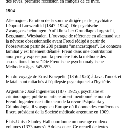
des rêves, première recension en français de ce livre.
1904
Allemagne : Parution de la somme dirigée par le psychiatre
Léopold Loewenfeld (1847–1924): Die psychische
Zwangserscheinungen. Auf klinischer Grundlage dargestellt,
Bergmann, Wiesbaden. L’ouvrage de référence en allemand sur
la névrose obsessionnelle avant Freud rédigé à partir de
l’observation partir de 200 patients "anancastiques". Le contexte
familial y est finement détaillé. Freud dans une contribution
anonyme y expose pour la première fois la méthode des
associations libres: "Die Freudische psychoanalytische
Methode » âges 545-553.
Fin du voyage de Ernst Kraepelin (1856-1926) à Java: l'amok et
le latah sont rattachés à l'épilepsie psychique et à l'hystérie.
Argentine : José Ingenieros (1877-1925), psychiatre et
criminologue, publie un article où est mentionné le nom de
Freud. Ingenieros est directeur de la revue Psiquiatría y
Criminología, il voyage en Europe où il donne des conférences.
Il sera président de la Société médicale argentine en 1909.
États-Unis : Stanley Hall coordonne un ouvrage en deux
volumes (1373 pages), Adolescence. Ce recueil de textes