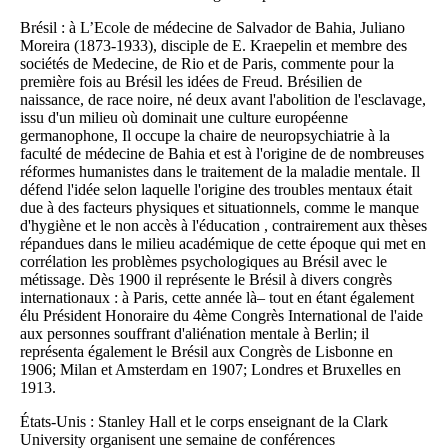
Brésil : à L’Ecole de médecine de Salvador de Bahia, Juliano
Moreira (1873-1933), disciple de E. Kraepelin et membre des
sociétés de Medecine, de Rio et de Paris, commente pour la
première fois au Brésil les idées de Freud. Brésilien de
naissance, de race noire, né deux avant l'abolition de l'esclavage,
issu d'un milieu où dominait une culture européenne
germanophone, Il occupe la chaire de neuropsychiatrie à la
faculté de médecine de Bahia et est à l'origine de de nombreuses
réformes humanistes dans le traitement de la maladie mentale. Il
défend l'idée selon laquelle l'origine des troubles mentaux était
due à des facteurs physiques et situationnels, comme le manque
d'hygiène et le non accès à l'éducation , contrairement aux thèses
répandues dans le milieu académique de cette époque qui met en
corrélation les problèmes psychologiques au Brésil avec le
métissage. Dès 1900 il représente le Brésil à divers congrès
internationaux : à Paris, cette année là– tout en étant également
élu Président Honoraire du 4ème Congrès International de l'aide
aux personnes souffrant d'aliénation mentale à Berlin; il
représenta également le Brésil aux Congrès de Lisbonne en
1906; Milan et Amsterdam en 1907; Londres et Bruxelles en
1913.
États-Unis : Stanley Hall et le corps enseignant de la Clark
University organisent une semaine de conférences