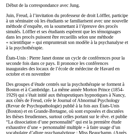
Début de la correspondance avec Jung.
Juin, Freud, à l’invitation du professeur de droit Löffler, participe
à un séminaire où les étudiants se familiarisent avec une nouvelle
méthode d’enquête, en la soumettant à l’épreuve des procès
simulés. Löffler et ses étudiants espèrent que les témoignages
dans les procès puissent être recueillis selon une méthode
« scientifique » qui emprunterait son modèle à la psychanalyse et
à la psychothérapie.
États-Unis : Pierre Janet donne un cycle de conférences pour la
seconde fois dans ce pays. Il prononce les conférences
inaugurales des locaux de l’école de médecine de Havard en
octobre et en novembre
Des groupes d’étude centrés sur la psychothérapie se forment à
Boston et à Cambridge. La même année Morton Prince (1854-
1929) qui s’était initié aux thérapeutiques hypnotiques à Nancy,
aux côtés de Freud, crée le Journal of Abnormal Psychology
(Revue de Psychopathologie) publié à la fois aux États-Unis
(Boston) et en Grande-Bretagne, où sont exposées et discutées
les thèses freudiennes, surtout celles portant sur le rêve. et publie
“La dissociation d’une personnalité” qui est la première étude
exhaustive d’une « personnalité multiple » à faire usage d’un
vocabulaire d’allure psychanalytique : Miss Beauchamp. (Après