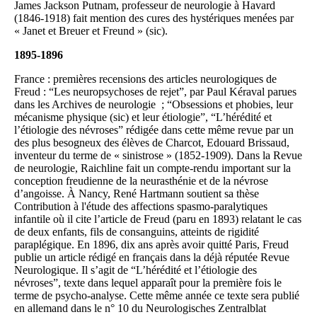
James Jackson Putnam, professeur de neurologie à Havard
(1846-1918) fait mention des cures des hystériques menées par
« Janet et Breuer et Freund » (sic).
1895-1896
France : premières recensions des articles neurologiques de
Freud : “Les neuropsychoses de rejet”, par Paul Kéraval parues
dans les Archives de neurologie ; “Obsessions et phobies, leur
mécanisme physique (sic) et leur étiologie”, “L’hérédité et
l’étiologie des névroses” rédigée dans cette même revue par un
des plus besogneux des élèves de Charcot, Edouard Brissaud,
inventeur du terme de « sinistrose » (1852-1909). Dans la Revue
de neurologie, Raichline fait un compte-rendu important sur la
conception freudienne de la neurasthénie et de la névrose
d’angoisse. À Nancy, René Hartmann soutient sa thèse
Contribution à l'étude des affections spasmo-paralytiques
infantile où il cite l’article de Freud (paru en 1893) relatant le cas
de deux enfants, fils de consanguins, atteints de rigidité
paraplégique. En 1896, dix ans après avoir quitté Paris, Freud
publie un article rédigé en français dans la déjà réputée Revue
Neurologique. Il s’agit de “L’hérédité et l’étiologie des
névroses”, texte dans lequel apparaît pour la première fois le
terme de psycho-analyse. Cette même année ce texte sera publié
en allemand dans le n° 10 du Neurologisches Zentralblat