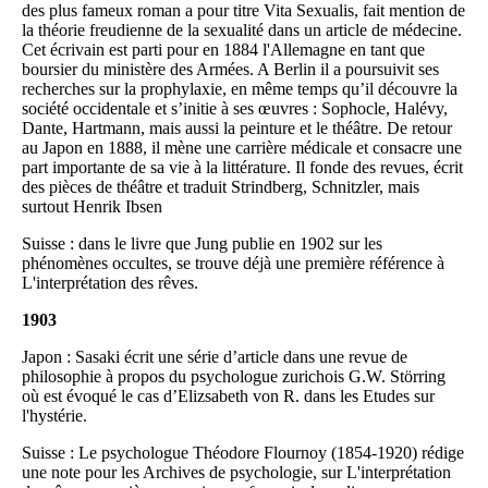
des plus fameux roman a pour titre Vita Sexualis, fait mention de
la théorie freudienne de la sexualité dans un article de médecine.
Cet écrivain est parti pour en 1884 l'Allemagne en tant que
boursier du ministère des Armées. A Berlin il a poursuivit ses
recherches sur la prophylaxie, en même temps qu’il découvre la
société occidentale et s’initie à ses œuvres : Sophocle, Halévy,
Dante, Hartmann, mais aussi la peinture et le théâtre. De retour
au Japon en 1888, il mène une carrière médicale et consacre une
part importante de sa vie à la littérature. Il fonde des revues, écrit
des pièces de théâtre et traduit Strindberg, Schnitzler, mais
surtout Henrik Ibsen
Suisse : dans le livre que Jung publie en 1902 sur les
phénomènes occultes, se trouve déjà une première référence à
L'interprétation des rêves.
1903
Japon : Sasaki écrit une série d’article dans une revue de
philosophie à propos du psychologue zurichois G.W. Störring
où est évoqué le cas d’Elizsabeth von R. dans les Etudes sur
l'hystérie.
Suisse : Le psychologue Théodore Flournoy (1854-1920) rédige
une note pour les Archives de psychologie, sur L'interprétation