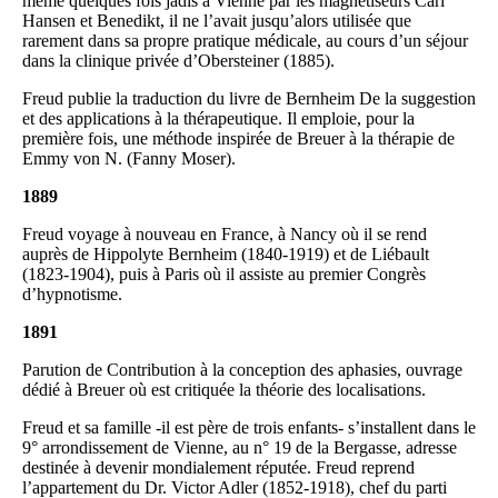
même quelques fois jadis à Vienne par les magnétiseurs Carl
Hansen et Benedikt, il ne l’avait jusqu’alors utilisée que
rarement dans sa propre pratique médicale, au cours d’un séjour
dans la clinique privée d’Obersteiner (1885).
Freud publie la traduction du livre de Bernheim De la suggestion
et des applications à la thérapeutique. Il emploie, pour la
première fois, une méthode inspirée de Breuer à la thérapie de
Emmy von N. (Fanny Moser).
1889
Freud voyage à nouveau en France, à Nancy où il se rend
auprès de Hippolyte Bernheim (1840-1919) et de Liébault
(1823-1904), puis à Paris où il assiste au premier Congrès
d’hypnotisme.
1891
Parution de Contribution à la conception des aphasies, ouvrage
dédié à Breuer où est critiquée la théorie des localisations.
Freud et sa famille -il est père de trois enfants- s’installent dans le
9° arrondissement de Vienne, au n° 19 de la Bergasse, adresse
destinée à devenir mondialement réputée. Freud reprend
l’appartement du Dr. Victor Adler (1852-1918), chef du parti