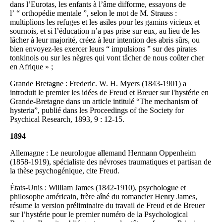
dans l’Eurotas, les enfants à l’âme difforme, essayons de
l’ “ orthopédie mentale ”, selon le mot de M. Strauss :
multiplions les refuges et les asiles pour les gamins vicieux et
sournois, et si l’éducation n’a pas prise sur eux, au lieu de les
lâcher à leur majorité, créez à leur intention des abris sûrs, ou
bien envoyez-les exercer leurs “ impulsions ” sur des pirates
tonkinois ou sur les nègres qui vont tâcher de nous coûter cher
en Afrique » ;
Grande Bretagne : Frederic. W. H. Myers (1843-1901) a
introduit le premier les idées de Freud et Breuer sur l'hystérie en
Grande-Bretagne dans un article intitulé “The mechanism of
hysteria”, publié dans les Proceedings of the Society for
Psychical Research, 1893, 9 : 12-15.
1894
Allemagne : Le neurologue allemand Hermann Oppenheim
(1858-1919), spécialiste des névroses traumatiques et partisan de
la thèse psychogénique, cite Freud.
États-Unis : William James (1842-1910), psychologue et
philosophe américain, frère aîné du romancier Henry James,
résume la version préliminaire du travail de Freud et de Breuer
sur l’hystérie pour le premier numéro de la Psychological