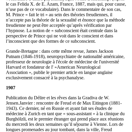
le cas Felida X. de E. Azam, France, 1887, mais qui, pour cause,
n’use pas de ce vocabulaire). Dans le commentaire de son cas,
M. Prince « fait le tri » au sein des théories freudiennes, il
n’accepte pas la théorie de la sexualité et énonce que la méthode
freudienne ne peut être acceptée qu’après vérification par
l’hypnose. La notion de « subconscient était centrale dans la
perspective de Prince qui ne voit dans le conscient et dans
l’inconscient que des formes de ce subconscient.
Grande-Bretagne : dans cette même revue, James Jackson
Putnam (1846-1918), neuropsychiatre de nationalité américaine,
professeur de neurologie à l'école de médecine de l'université
Harvard et fondateur de l' »American Neurological
Association », publie le premier article en langue anglaise
exclusivement consacré à la psychanalyse.
1907
Publication du Délire et les rêves dans la Gradiva de W.
Jensen.Janvier : rencontre de Freud et de Max Eitingon (1881-
1943). Ce dernier, né en Russie et ayant fait ses études de
médecine à Zurich en tant que « sous-assistant » à la clinique du
Burghölzli, est le premier étranger qui prend place aux réunions
du mercredi les deux semaines qu’il séjourne à Vienne. Lors de
longues promenades au jour tombant, dans la ville, Freud