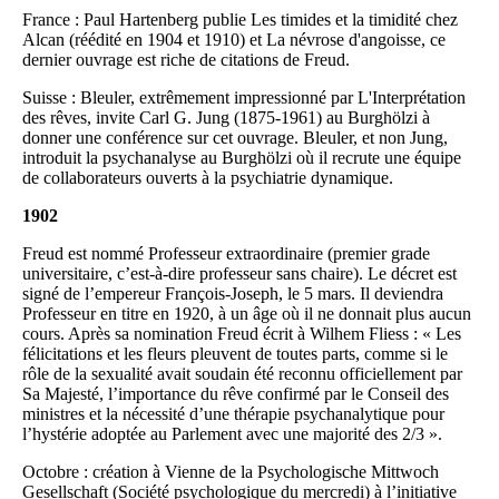
France : Paul Hartenberg publie Les timides et la timidité chez
Alcan (réédité en 1904 et 1910) et La névrose d'angoisse, ce
dernier ouvrage est riche de citations de Freud.
Suisse : Bleuler, extrêmement impressionné par L'Interprétation
des rêves, invite Carl G. Jung (1875-1961) au Burghölzi à
donner une conférence sur cet ouvrage. Bleuler, et non Jung,
introduit la psychanalyse au Burghölzi où il recrute une équipe
de collaborateurs ouverts à la psychiatrie dynamique.
1902
Freud est nommé Professeur extraordinaire (premier grade
universitaire, c’est-à-dire professeur sans chaire). Le décret est
signé de l’empereur François-Joseph, le 5 mars. Il deviendra
Professeur en titre en 1920, à un âge où il ne donnait plus aucun
cours. Après sa nomination Freud écrit à Wilhem Fliess : « Les
félicitations et les fleurs pleuvent de toutes parts, comme si le
rôle de la sexualité avait soudain été reconnu officiellement par
Sa Majesté, l’importance du rêve confirmé par le Conseil des
ministres et la nécessité d’une thérapie psychanalytique pour
l’hystérie adoptée au Parlement avec une majorité des 2/3 ».
Octobre : création à Vienne de la Psychologische Mittwoch
Gesellschaft (Société psychologique du mercredi) à l’initiative