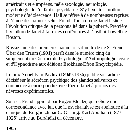
américains et européens, mêle sexologie, neurologie,
psychologie de l’enfant et psychiatrie. S’y invente la notion
moderne d’adolescence. Hall se réfère à de nombreuses reprises
à l’étude des traumas selon Freud. Tout comme Janet il situe
l’évolution critique de la personnalité dans la puberté. Première
invitation de Janet à faire des conférences à l’institut Lowell de
Boston.
Russie : une des premières traductions d’un texte de S. Freud,
Über den Traum (1901) paraît dans le numéro cinq du
supplément du Courrier de Psychologie, d'Anthropologie légale
et d'Hypnotisme aux éditions Brokhaus/Efron Encyclopédie.
Le prix Nobel Ivan Pavlov (18949-1936) publie son article
décisif sur la sécrétion psychique des glandes salivaires et
commence à correspondre avec Pierre Janet à propos des
névroses expérimentales.
Suisse : Freud apprend par Eugen Bleuler, qui débute une
correspondance avec lui, que la psychanalyse est appliquée à la
clinique du Burghölzli par C. G. Jung. Karl Abraham (1877-
1925) arrive au Burghölzi en décembre.
1905