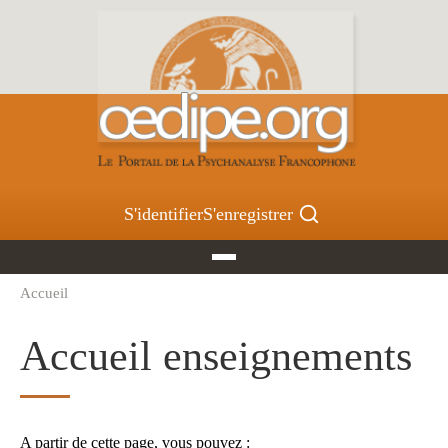
Aller
au
contenu
principal
S'identifier
S'enregistrer
Accueil
Fil
d'Ariane
Accueil enseignements
A partir de cette page, vous pouvez :