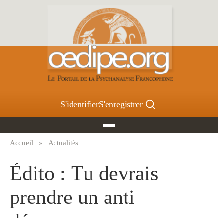
Aller
au
contenu
principal
S'identifier
S'enregistrer
Accueil
Actualités
Fil
d'Ariane
Édito : Tu devrais
prendre un anti