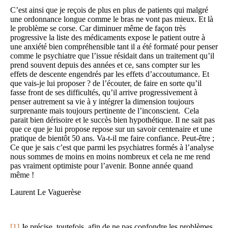
C’est ainsi que je reçois de plus en plus de patients qui malgré
une ordonnance longue comme le bras ne vont pas mieux. Et là
le problème se corse. Car diminuer même de façon très
progressive la liste des médicaments expose le patient outre à
une anxiété bien compréhensible tant il a été formaté pour penser
comme le psychiatre que l’issue résidait dans un traitement qu’il
prend souvent depuis des années et ce, sans compter sur les
effets de descente engendrés par les effets d’accoutumance. Et
que vais-je lui proposer ? de l’écouter, de faire en sorte qu’il
fasse front de ses difficultés, qu’il arrive progressivement à
penser autrement sa vie à y intégrer la dimension toujours
surprenante mais toujours pertinente de l’inconscient. Cela
parait bien dérisoire et le succès bien hypothétique. Il ne sait pas
que ce que je lui propose repose sur un savoir centenaire et une
pratique de bientôt 50 ans. Va-t-il me faire confiance. Peut-être ;
Ce que je sais c’est que parmi les psychiatres formés à l’analyse
nous sommes de moins en moins nombreux et cela ne me rend
pas vraiment optimiste pour l’avenir. Bonne année quand
même !
Laurent Le Vaguerèse
[1]
Je précise toutefois, afin de ne pas confondre les problèmes