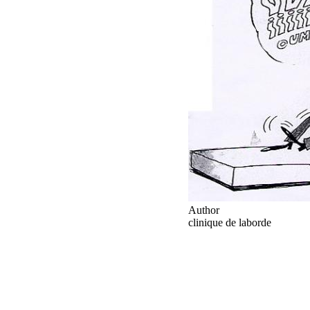
Author
clinique de laborde