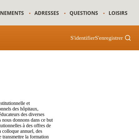
GNEMENTS
ADRESSES
QUESTIONS
LOISIRS
S'identifier
S'enregistrer
itutionnelle et
sonnels des hôpitaux,
éducateurs des diverses
us nous donnons dans ce but
tutionnelles à des offres de
n colloque annuel, des
e transmettre la formation