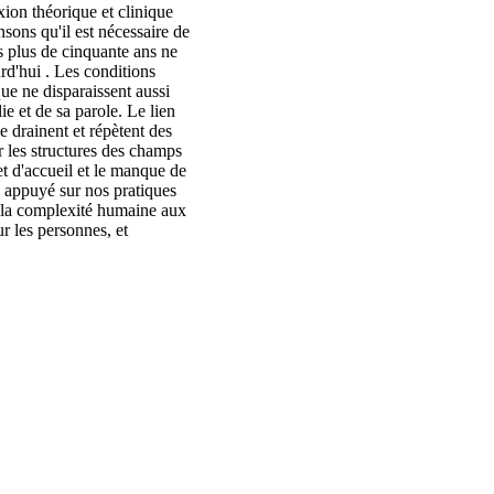
xion théorique et clinique
sons qu'il est nécessaire de
is plus de cinquante ans ne
urd'hui . Les conditions
que ne disparaissent aussi
ie et de sa parole. Le lien
 drainent et répètent des
r les structures des champs
et d'accueil et le manque de
, appuyé sur nos pratiques
re la complexité humaine aux
ur les personnes, et