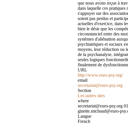
que nous avons reçue à trave
dans laquelle ces pratiques
s'appuyer sur des associatio
soient pas perdus et partici
actuelles d'exercice, dans l
bien le désir que les compéte
circonstanciel entre des mod
systèmes d'aliénation auxqu
psychiatriques et sociaux es
moyens, leur réduction ou l
de la psychanalyse, intégran
seules logiques fonctionnelle
finalement de dysfonctionne
URL
http://www.euro-psy.org/
email
secretariat@euro-psy.org
Section
Les autres sites
where
secretariat@euro-psy.org 0
ginette.michaud@euro-psy.
Langue
French