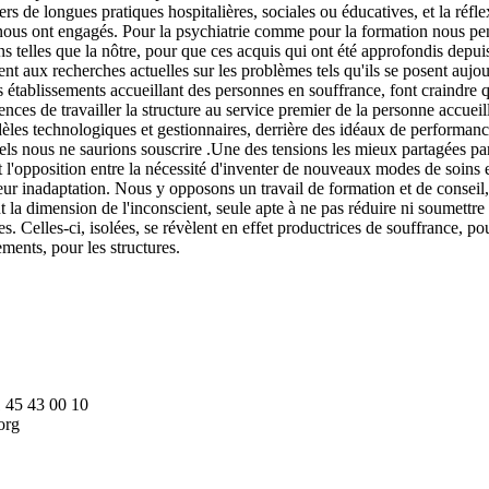
rs de longues pratiques hospitalières, sociales ou éducatives, et la réfle
 nous ont engagés. Pour la psychiatrie comme pour la formation nous pen
ns telles que la nôtre, pour que ces acquis qui ont été approfondis depu
pent aux recherches actuelles sur les problèmes tels qu'ils se posent aujo
es établissements accueillant des personnes en souffrance, font craindre 
nces de travailler la structure au service premier de la personne accueill
èles technologiques et gestionnaires, derrière des idéaux de performance
els nous ne saurions souscrire .Une des tensions les mieux partagées pa
t l'opposition entre la nécessité d'inventer de nouveaux modes de soins 
eur inadaptation. Nous y opposons un travail de formation et de conseil
t la dimension de l'inconscient, seule apte à ne pas réduire ni soumett
s. Celles-ci, isolées, se révèlent en effet productrices de souffrance, po
ments, pour les structures.
1 45 43 00 10
org