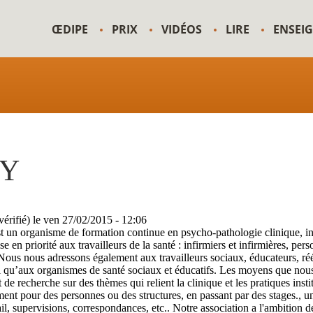
ŒDIPE
PRIX
VIDÉOS
LIRE
ENSEI
SY
érifié)
le
ven 27/02/2015 - 12:06
n organisme de formation continue en psycho-pathologie clinique, inst
e en priorité aux travailleurs de la santé : infirmiers et infirmières, per
Nous nous adressons également aux travailleurs sociaux, éducateurs, ré
ainsi qu’aux organismes de santé sociaux et éducatifs. Les moyens que no
 de recherche sur des thèmes qui relient la clinique et les pratiques insti
nt pour des personnes ou des structures, en passant par des stages., u
il, supervisions, correspondances, etc.. Notre association a l'ambition d