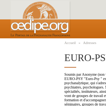
Aller
au
contenu
principal
Accueil
Adresses
Fil
d'Ariane
EURO-P
Soumis par
Anonyme (non v
EURO-PSY "Euro-Psy " est u
psychanalytique, qui s'adress
psychiatres, psychologues. 
spécialités, instituteurs, 
vont de groupes de travail et
formation et d'accompagneme
séminaires, groupes de trava