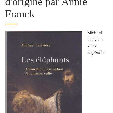
d'origine par Annie
Franck
Michael
Image
Larivière,
«
Les
éléphants
,