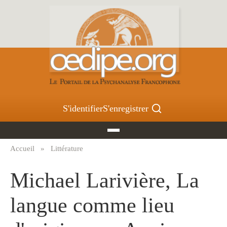
Aller
au
contenu
principal
S'identifier
S'enregistrer
Accueil
Littérature
Fil
d'Ariane
Michael Larivière, La
langue comme lieu