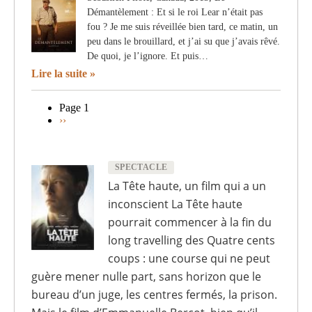
Démantèlement : Et si le roi Lear n’était pas
fou ? Je me suis réveillée bien tard, ce matin, un
peu dans le brouillard, et j’ai su que j’avais rêvé.
De quoi, je l’ignore. Et puis…
Lire la suite
Page 1
Page
››
Pagination
suivante
SPECTACLE
La Tête haute, un film qui a un
inconscient La Tête haute
pourrait commencer à la fin du
long travelling des Quatre cents
coups : une course qui ne peut
guère mener nulle part, sans horizon que le
bureau d’un juge, les centres fermés, la prison.