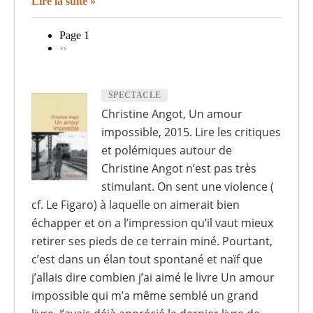
Lire la suite
Page 1
Page
››
Pagination
suivante
SPECTACLE
Christine Angot, Un amour
impossible, 2015. Lire les critiques
et polémiques autour de
Christine Angot n’est pas très
stimulant. On sent une violence (
cf. Le Figaro) à laquelle on aimerait bien
échapper et on a l’impression qu’il vaut mieux
retirer ses pieds de ce terrain miné. Pourtant,
c’est dans un élan tout spontané et naïf que
j’allais dire combien j’ai aimé le livre Un amour
impossible qui m’a même semblé un grand