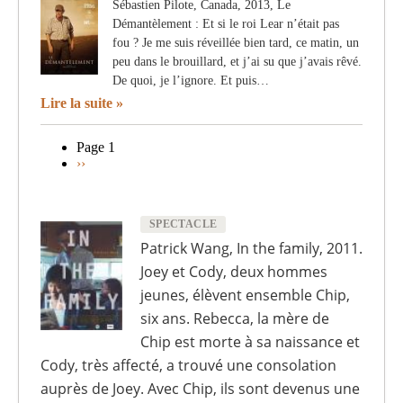
Sébastien Pilote, Canada, 2013, Le
Démantèlement : Et si le roi Lear n’était pas
fou ? Je me suis réveillée bien tard, ce matin, un
peu dans le brouillard, et j’ai su que j’avais rêvé.
De quoi, je l’ignore. Et puis…
Lire la suite
Page 1
Page
››
Pagination
suivante
SPECTACLE
Patrick Wang, In the family, 2011.
Joey et Cody, deux hommes
jeunes, élèvent ensemble Chip,
six ans. Rebecca, la mère de
Chip est morte à sa naissance et
Cody, très affecté, a trouvé une consolation
auprès de Joey. Avec Chip, ils sont devenus une