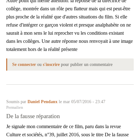
Autre point qui mérite attention: la réponse de la directrice de
collège, montrée dans un rôle peu flatteur mais qui est peut-être
plus proche de la réalité que d'autres situations du film. Si elle
refuse d'intégrer ce garçon violent et presque analphabète on ne
saurait à mon sens le lui reprocher vu les conditions existant
dans les collèges. Une autre réponse nous renvoyait à une image
totalement hors de la réalité présente
Se connecter
ou
s'inscrire
pour publier un commentaire
Soumis par
Daniel Pendanx
le mar 05/07/2016 - 23:47
En
Permalien
réponse
De la fausse réparation
à
Commentaire
Je signale mon commentaire de ce film, paru dans la revue
par
Laurent
Culture et sociétés, n°39, juillet 2016, sous le titre De la fausse
Le