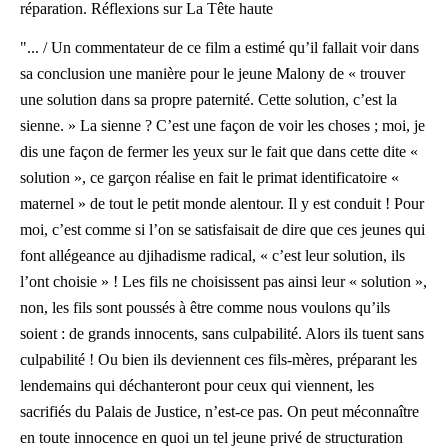
réparation. Réflexions sur La Tête haute
Vaguerèse
"... / Un commentateur de ce film a estimé qu’il fallait voir dans
sa conclusion une manière pour le jeune Malony de « trouver
une solution dans sa propre paternité. Cette solution, c’est la
sienne. » La sienne ? C’est une façon de voir les choses ; moi, je
dis une façon de fermer les yeux sur le fait que dans cette dite «
solution », ce garçon réalise en fait le primat identificatoire «
maternel » de tout le petit monde alentour. Il y est conduit ! Pour
moi, c’est comme si l’on se satisfaisait de dire que ces jeunes qui
font allégeance au djihadisme radical, « c’est leur solution, ils
l’ont choisie » ! Les fils ne choisissent pas ainsi leur « solution »,
non, les fils sont poussés à être comme nous voulons qu’ils
soient : de grands innocents, sans culpabilité. Alors ils tuent sans
culpabilité ! Ou bien ils deviennent ces fils-mères, préparant les
lendemains qui déchanteront pour ceux qui viennent, les
sacrifiés du Palais de Justice, n’est-ce pas. On peut méconnaître
en toute innocence en quoi un tel jeune privé de structuration