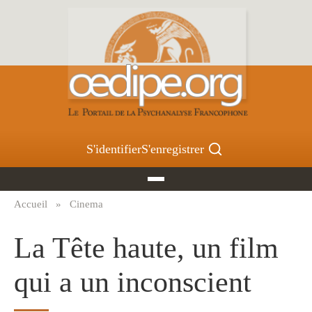
Aller
au
contenu
principal
S'identifier
S'enregistrer
Accueil
Cinema
Fil
d'Ariane
La Tête haute, un film
qui a un inconscient