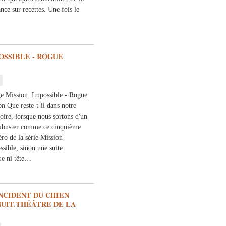
ce sur recettes. Une fois le
OSSIBLE - ROGUE
e Mission: Impossible - Rogue
n Que reste-t-il dans notre
ire, lorsque nous sortons d'un
kbuster comme ce cinquième
ro de la série Mission
ssible, sinon une suite
ue ni tête…
NCIDENT DU CHIEN
NUIT.THÉÂTRE DE LA