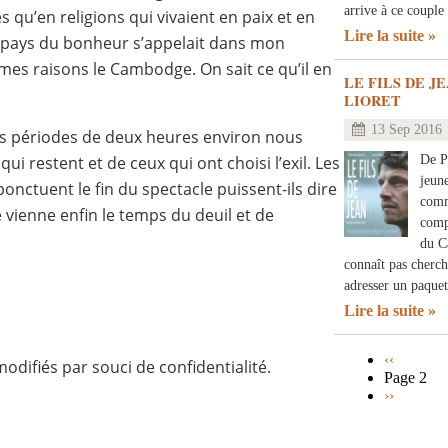
arrive à ce couple
s qu’en religions qui vivaient en paix et en
Lire la suite
 pays du bonheur s’appelait dans mon
mes raisons le Cambodge. On sait ce qu’il en
LE FILS DE J
LIORET
13 Sep 2016
ois périodes de deux heures environ nous
De P
qui restent et de ceux qui ont choisi l’exil. Les
jeun
nctuent le fin du spectacle puissent-ils dire
comm
vienne enfin le temps du deuil et de
comp
du C
connaît pas cherch
adresser un paqu
Lire la suite
Page
‹‹
difiés par souci de confidentialité.
précédent
Page 2
Pagination
Page
››
suivante