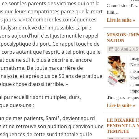
ce sont les parents des victimes qui ont la
Commission d’avan
lus que leurs compatriotes parce que la mort
film…
s jours. »
« Dénombrer les conséquences
Lire la suite
ataclysme relève de l’impossible. La pire
MISSION: IMP
ons aujourd’hui, c’est justement le rappel
NATION
ocalyptique du port. Ce rappel touche de
28 Aoû 2015
corps autant que l’esprit, à tel point que le
Imag
ique ne suffit plus à décrire et encore
Natio
raumatisme. De toute ma carrière de
mémo
nalyste, et après plus de 50 ans de pratique,
bloc
lque chose d’aussi terrible. »
numé
impo
 pu recueillir sont multiples, durs,
d'images sans que
 quelques-uns :
Lire la suite
n de mes patients, Sami*, devient sourd
LE BIZARRE I
PENDANT LA 
 et ne retrouve son audition qu’environ une
TEMPÊTE
équences de cette surdité totale qui le