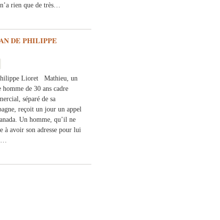
 n’a rien que de très…
EAN DE PHILIPPE
hilippe Lioret Mathieu, un
e homme de 30 ans cadre
ercial, séparé de sa
agne, reçoit un jour un appel
anada. Un homme, qu’il ne
e à avoir son adresse pour lui
et…
e