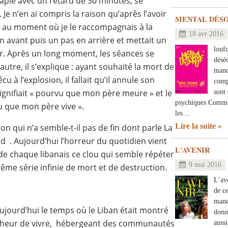
rapie avec un retard de 30 minutes, se
Je n’en ai compris la raison qu’après l’avoir
MENTAL DÉS
 au moment où je le raccompagnais à la
18 avr 2016
 en avant puis un pas en arrière et mettait un
louf
. Après un long moment, les séances se
déséq
autre, il s’explique : ayant souhaité la mort de
manq
u à l’explosion, il fallait qu’il annule son
comp
sont
 signifiait « pourvu que mon père meure » et le
psychiques Commen
u que mon père vive ».
les…
Lire la suite
ion qui n’a semble-t-il pas de fin dont parle
La
 . Aujourd’hui l’horreur du quotidien vient
L'AVENIR
de chaque libanais ce clou qui semble répéter
9 mai 2016
ême série infinie de mort et de destruction.
L’av
de ce
manq
ujourd’hui le temps où le Liban était montré
donn
heur de vivre, hébergeant des communautés
auss