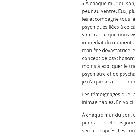
« À chaque mur du son, 
peur au ventre. Eux, p
les accompagne tous le
psychiques liées à ce c
souffrance que nous viv
immédiat du moment ap
manière dévastatrice le 
concept de psychosomat
moins à expliquer le t
psychiatre et de psycha
je n’ai jamais connu que
Les témoignages que j’ai
inimaginables. En voici
À chaque mur du son, u
pendant quelques jours
semaine après. Les cons