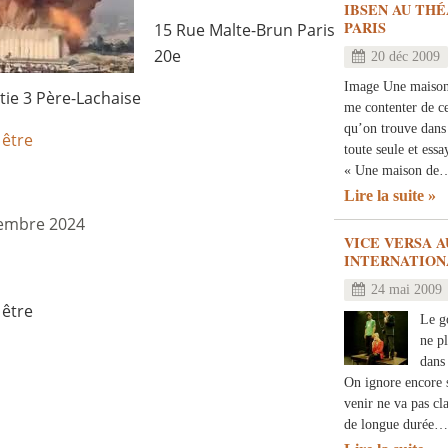
IBSEN AU TH
PARIS
15 Rue Malte-Brun Paris
20e
20 déc 2009
Image Une maison 
ie 3 Père-Lachaise
me contenter de ce
qu’on trouve dans l
 être
toute seule et essa
« Une maison de
Lire la suite
cembre 2024
VICE VERSA A
INTERNATION
24 mai 2009
 être
Le g
ne pl
dans 
On ignore encore s
venir ne va pas cla
de longue durée…