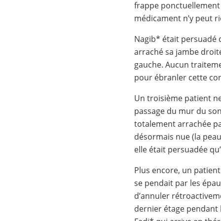
frappe ponctuellement
médicament n’y peut rien
Nagib* était persuadé q
arraché sa jambe droite.
gauche. Aucun traiteme
pour ébranler cette con
Un troisième patient ne
passage du mur du son, 
totalement arrachée par
désormais nue (la peau 
elle était persuadée qu
Plus encore, un patient
se pendait par les épaul
d’annuler rétroactiveme
dernier étage pendant l