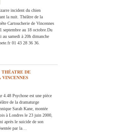
izarre incident du chien
nt la nuit. Théâtre de la
ête Cartoucherie de Vincennes
1 septembre au 18 octobre.Du
i au samedi à 20h dimanche
te.fr 01 43 28 36 36.
E THÉATRE DE
À VINCENNES
e 4.48 Psychose est une pièce
héâtre de la dramaturge
annique Sarah Kane, montée
ois à Londres le 23 juin 2000,
mi après le suicide de son
résentée par la…