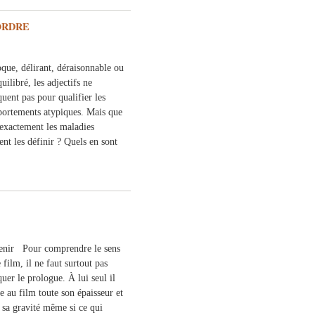
ORDRE
oque, délirant, déraisonnable ou
uilibré, les adjectifs ne
uent pas pour qualifier les
ortements atypiques. Mais que
 exactement les maladies
t les définir ? Quels en sont
enir Pour comprendre le sens
 film, il ne faut surtout pas
uer le prologue. À lui seul il
e au film toute son épaisseur et
i sa gravité même si ce qui