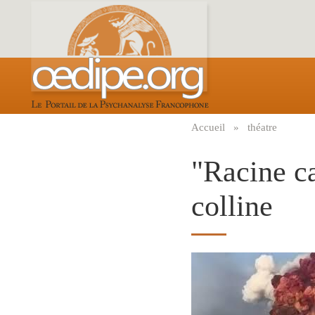
Aller
au
contenu
principal
Accueil
théatre
Fil
d'Ariane
"Racine ca
colline
Image