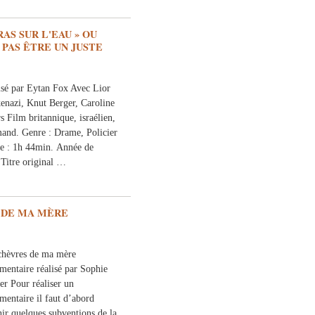
AS SUR L'EAU » OU
PAS ÊTRE UN JUSTE
isé par Eytan Fox Avec Lior
enazi, Knut Berger, Caroline
s Film britannique, israélien,
mand. Genre : Drame, Policier
e : 1h 44min. Année de
 Titre original …
 DE MA MÈRE
chèvres de ma mère
mentaire réalisé par Sophie
er Pour réaliser un
mentaire il faut d’abord
nir quelques subventions de la