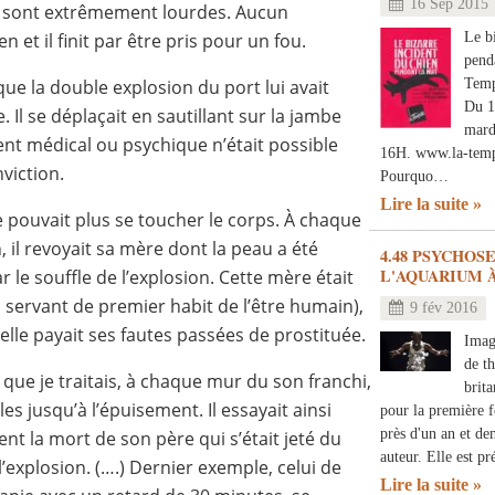
16 Sep 2015
 sont extrêmement lourdes. Aucun
Le b
 et il finit par être pris pour un fou.
penda
Temp
ue la double explosion du port lui avait
Du 1
 Il se déplaçait en sautillant sur la jambe
mard
nt médical ou psychique n’était possible
16H. www.la-tempe
viction.
Pourquo…
Lire la suite
 pouvait plus se toucher le corps. À chaque
il revoyait sa mère dont la peau a été
4.48 PSYCHOS
L'AQUARIUM 
 le souffle de l’explosion. Cette mère était
servant de premier habit de l’être humain),
9 fév 2016
’elle payait ses fautes passées de prostituée.
Imag
de t
 que je traitais, à chaque mur du son franchi,
brit
es jusqu’à l’épuisement. Il essayait ainsi
pour la première f
près d'un an et de
nt la mort de son père qui s’était jeté du
auteur. Elle est p
’explosion. (….) Dernier exemple, celui de
Lire la suite