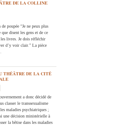
ÉÂTRE DE LA COLLINE
de poupée “Je ne peux plus
 que disent les gens et de ce
es livres. Je dois réfléchir
yer d’y voir clair.” La pièce
…
U THÉÂTRE DE LA CITÉ
ALE
ouvernement a donc décidé de
us classer le transsexualisme
les maladies psychiatriques ;
i une décision ministérielle à
sser la bêtise dans les maladies