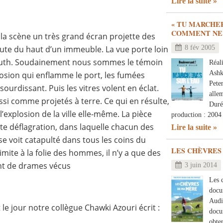
Lire la suite
« TU MARCHER
COMMENT NE 
ur la scène un très grand écran projette des
8 fév 2005
ute du haut d’un immeuble. La vue porte loin
outh. Soudainement nous sommes le témoin
Réal
Ashk
osion qui enflamme le port, les fumées
Peter
ssourdissant. Puis les vitres volent en éclat.
alle
 comme projetés à terre. Ce qui en résulte,
Duré
’explosion de la ville elle-même. La pièce
production : 2004
e déflagration, dans laquelle chacun des
Lire la suite
e voit catapulté dans tous les coins du
LES CHÈVRES
limite à la folie des hommes, il n’y a que des
ant de drames vécus
3 juin 2014
Les 
docu
Audi
 le jour notre collègue Chawki Azouri écrit :
docu
obte