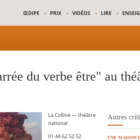
ŒDIPE
PRIX
VIDÉOS
LIRE
ENSEI
rrée du verbe être" au théâ
La Colline — théâtre
Autres crit
national
01 44 62 52 52
UNE MAISON 