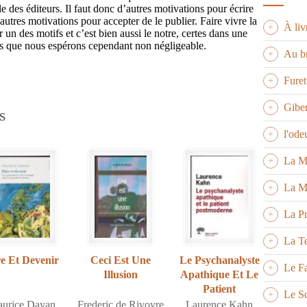
e des éditeurs. Il faut donc d’autres motivations pour écrire
autres motivations pour accepter de le publier. Faire vivre la
À liv
 un des motifs et c’est bien aussi le notre, certes dans une
is que nous espérons cependant non négligeable.
Au br
Fure
Giber
s
l'ode
La M
La M
La P
La Te
e Et Devenir
Ceci Est Une
Le Psychanalyste
Le Fa
Illusion
Apathique Et Le
Patient
Le S
Postmoderne
urice Dayan
Frederic de Rivoyre
Laurence Kahn