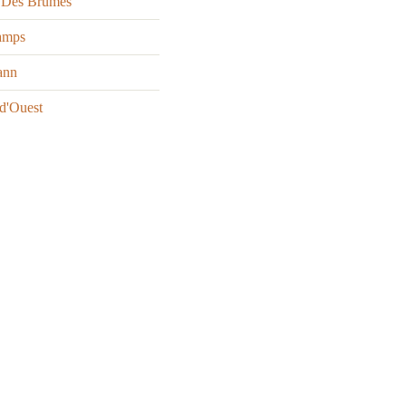
 Des Brumes
amps
ann
d'Ouest