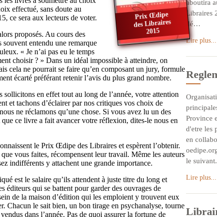
 les livres à soumettre au choix
aboutira 
hoix effectué, sans doute au
Libraires 
Prix Œdipe
5, ce sera aux lecteurs de voter.
des Libraires
dé…
2015
lors proposés. Au cours des
Lire plus...
s souvent entendu une remarque
uleux. « Je n’ai pas eu le temps
ment choisir ? » Dans un idéal impossible à atteindre, on
mais cela ne pourrait se faire qu’en composant un jury, formule
Reglem
nt écarté préférant retenir l’avis du plus grand nombre.
s sollicitons en effet tout au long de l’année, votre attention
Organisat
ent et tachons d’éclairer par nos critiques vos choix de
principales
 nous ne réclamons qu’une chose. Si vous avez lu un des
Province 
 que ce livre a fait avancer votre réflexion, dites-le nous en
d'etre les 
en collabo
connaissent le Prix Œdipe des Libraires et espèrent l’obtenir.
oedipe.org
 que vous faites, récompensent leur travail. Même les auteurs
le suivant.
z indifférents y attachent une grande importance.
Lire plus...
ué est le salaire qu’ils attendent à juste titre du long et
 Les éditeurs qui se battent pour garder des ouvrages de
ein de la maison d’édition qui les emploient y trouvent eux
r. Chacun le sait bien, un bon tirage en psychanalyse, tourne
Librai
vendus dans l’année. Pas de quoi assurer la fortune de