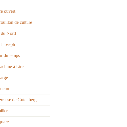
re ouvert
ouillon de culture
t du Nord
t Joseph
ur du temps
achine à Lire
arge
rocure
rrasse de Gutenberg
iller
quare