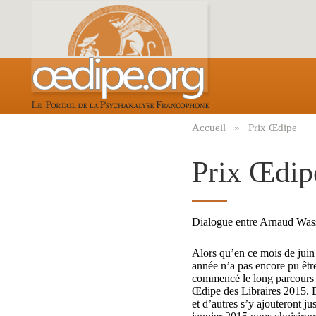
Aller
au
contenu
principal
Accueil
Prix Œdipe
Fil
d'Ariane
Prix Œdip
Dialogue entre Arnaud Was
Alors qu’en ce mois de juin
année n’a pas encore pu êtr
commencé le long parcours 
Œdipe des Libraires 2015. D
et d’autres s’y ajouteront ju