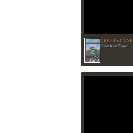
CECI EST UNE
Frederic de Rivoyre