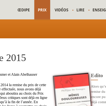
ŒDIPE
PRIX
VIDÉOS
LIRE
ENSEI
e 2015
smer et Alain Abelhauser
Edito
 2014 la remise du prix de cette
Alors qu’e
e effectuée, nous avons déjà
remise du 
qui aboutira au choix du Prix
encore pu 
eux critiques sont déjà en ligne
squ’à la fin de l’année. En
déjà comm