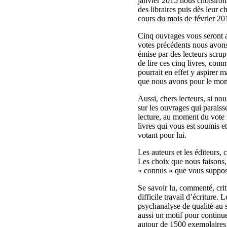
janvier 2015 nous choisirons
des libraires puis dès leur c
cours du mois de février 201
Cinq ouvrages vous seront a
votes précédents nous avon
émise par des lecteurs scrup
de lire ces cinq livres, com
pourrait en effet y aspirer 
que nous avons pour le mome
Aussi, chers lecteurs, si nou
sur les ouvrages qui paraiss
lecture, au moment du vote
livres qui vous est soumis et
votant pour lui.
Les auteurs et les éditeurs, 
Les choix que nous faisons,
« connus » que vous suppose
Se savoir lu, commenté, critiq
difficile travail d’écriture.
psychanalyse de qualité au s
aussi un motif pour continue
autour de 1500 exemplaires 