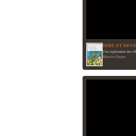
DIRE ET DEV
Une exploration des eff
Maurice Dayan