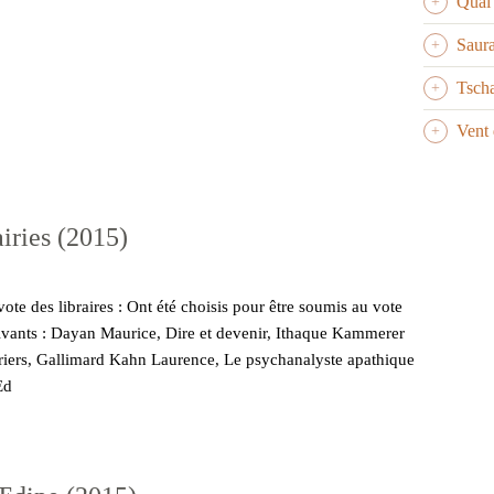
Quai
Saur
Tsch
Vent 
airies (2015)
u vote des libraires : Ont été choisis pour être soumis au vote
uivants : Dayan Maurice, Dire et devenir, Ithaque Kammerer
rtriers, Gallimard Kahn Laurence, Le psychanalyste apathique
Ed