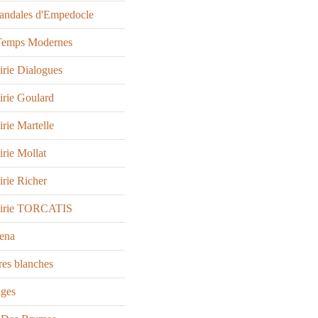
sandales d'Empedocle
Temps Modernes
irie Dialogues
irie Goulard
irie Martelle
irie Mollat
irie Richer
airie TORCATIS
ena
es blanches
ages