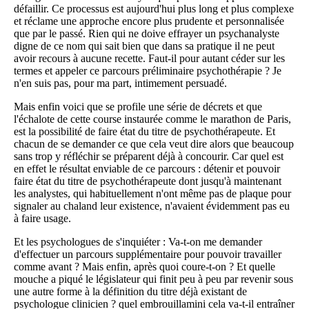
défaillir. Ce processus est aujourd'hui plus long et plus complexe
et réclame une approche encore plus prudente et personnalisée
que par le passé. Rien qui ne doive effrayer un psychanalyste
digne de ce nom qui sait bien que dans sa pratique il ne peut
avoir recours à aucune recette. Faut-il pour autant céder sur les
termes et appeler ce parcours préliminaire psychothérapie ? Je
n'en suis pas, pour ma part, intimement persuadé.
Mais enfin voici que se profile une série de décrets et que
l'échalote de cette course instaurée comme le marathon de Paris,
est la possibilité de faire état du titre de psychothérapeute. Et
chacun de se demander ce que cela veut dire alors que beaucoup
sans trop y réfléchir se préparent déjà à concourir. Car quel est
en effet le résultat enviable de ce parcours : détenir et pouvoir
faire état du titre de psychothérapeute dont jusqu'à maintenant
les analystes, qui habituellement n'ont même pas de plaque pour
signaler au chaland leur existence, n'avaient évidemment pas eu
à faire usage.
Et les psychologues de s'inquiéter : Va-t-on me demander
d'effectuer un parcours supplémentaire pour pouvoir travailler
comme avant ? Mais enfin, après quoi coure-t-on ? Et quelle
mouche a piqué le législateur qui finit peu à peu par revenir sous
une autre forme à la définition du titre déjà existant de
psychologue clinicien ? quel embrouillamini cela va-t-il entraîner