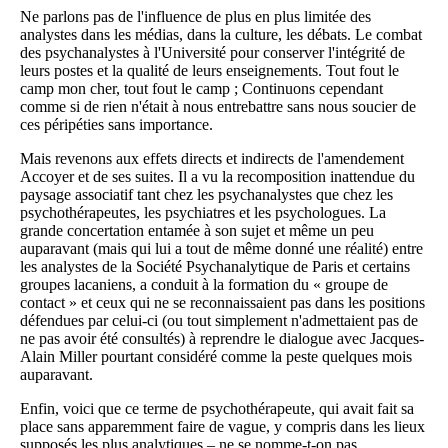
Ne parlons pas de l'influence de plus en plus limitée des
analystes dans les médias, dans la culture, les débats. Le combat
des psychanalystes à l'Université pour conserver l'intégrité de
leurs postes et la qualité de leurs enseignements. Tout fout le
camp mon cher, tout fout le camp ; Continuons cependant
comme si de rien n'était à nous entrebattre sans nous soucier de
ces péripéties sans importance.
Mais revenons aux effets directs et indirects de l'amendement
Accoyer et de ses suites. Il a vu la recomposition inattendue du
paysage associatif tant chez les psychanalystes que chez les
psychothérapeutes, les psychiatres et les psychologues. La
grande concertation entamée à son sujet et même un peu
auparavant (mais qui lui a tout de même donné une réalité) entre
les analystes de la Société Psychanalytique de Paris et certains
groupes lacaniens, a conduit à la formation du « groupe de
contact » et ceux qui ne se reconnaissaient pas dans les positions
défendues par celui-ci (ou tout simplement n'admettaient pas de
ne pas avoir été consultés) à reprendre le dialogue avec Jacques-
Alain Miller pourtant considéré comme la peste quelques mois
auparavant.
Enfin, voici que ce terme de psychothérapeute, qui avait fait sa
place sans apparemment faire de vague, y compris dans les lieux
supposés les plus analytiques – ne se nomme-t-on pas