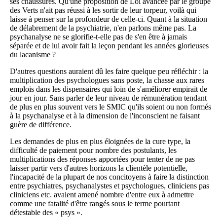
ses chaussures. Qu'une proposition de Loi avancée par le groupe
des Verts n'ait pas réussi à les sortir de leur torpeur, voilà qui
laisse à penser sur la profondeur de celle-ci. Quant à la situation
de délabrement de la psychiatrie, n'en parlons même pas. La
psychanalyse ne se glorifie-t-elle pas de s'en être à jamais
séparée et de lui avoir fait la leçon pendant les années glorieuses
du lacanisme ?
D'autres questions auraient dû les faire quelque peu réfléchir : la
multiplication des psychologues sans poste, la chasse aux rares
emplois dans les dispensaires qui loin de s'améliorer empirait de
jour en jour. Sans parler de leur niveau de rémunération tendant
de plus en plus souvent vers le SMIC qu'ils soient ou non formés
à la psychanalyse et à la dimension de l'inconscient ne faisant
guère de différence.
Les demandes de plus en plus éloignées de la cure type, la
difficulté de paiement pour nombre des postulants, les
multiplications des réponses apportées pour tenter de ne pas
laisser partir vers d'autres horizons la clientèle potentielle,
l'incapacité de la plupart de nos concitoyens à faire la distinction
entre psychiatres, psychanalystes et psychologues, cliniciens pas
cliniciens etc. avaient amené nombre d'entre eux à admettre
comme une fatalité d'être rangés sous le terme pourtant
détestable des « psys ».