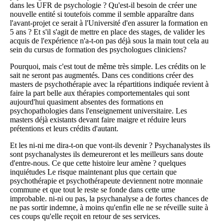
dans les UFR de psychologie ? Qu'est-il besoin de créer une
nouvelle entité si toutefois comme il semble apparaître dans
l'avant-projet ce serait à l'Université d'en assurer la formation en
5 ans ? Et s'il s'agit de mettre en place des stages, de valider les
acquis de l'expérience n'a-t-on pas déjà sous la main tout cela au
sein du cursus de formation des psychologues cliniciens?
Pourquoi, mais c'est tout de même très simple. Les crédits on le
sait ne seront pas augmentés. Dans ces conditions créer des
masters de psychothérapie avec la répartitions indiquée revient à
faire la part belle aux thérapies comportementales qui sont
aujourd'hui quasiment absentes des formations en
psychopathologies dans l'enseignement universitaire. Les
masters déjà existants devant faire maigre et réduire leurs
prétentions et leurs crédits d'autant.
Et les ni-ni me dira-t-on que vont-ils devenir ? Psychanalystes ils
sont psychanalystes ils demeureront et les meilleurs sans doute
d'entre-nous. Ce que cette histoire leur amène ? quelques
inquiétudes Le risque maintenant plus que certain que
psychothérapie et psychothérapeute deviennent notre monnaie
commune et que tout le reste se fonde dans cette urne
improbable. ni-ni ou pas, la psychanalyse a de fortes chances de
ne pas sortir indemne, à moins qu'enfin elle ne se réveille suite à
ces coups qu'elle reçoit en retour de ses services.