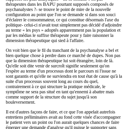
thérapeutes dans les BAPU pourtant supposés composés de
psychanalystes ?- se trouve le point de mire de la nouvelle
configuration au point que l'on se demande si dans son souci
d'éclairer le consommateur, ce qui constitue désormais l'axe du
politique- celui-ci n'avait tout simplement pas décidé d'adjoindre
au terme « les psys » adoptés apparemment pas la population et
par les médias le suffixe thérapeute pour y faire raisonner la
dimension thérapeutique qui sied à l'affaire.
On voit bien que le fil du tranchant de la psychanalyse a bel et
bien quelque chose à perdre dans ce marché de dupes. Non pas
que la dimension thérapeutique lui soit étrangère, loin de là.
Qu'elle soit dite venir de surcroît signifie seulement qu'on
l'espère au terme d'un processus dont le parcours ni l'issue ne
sont garantis et qu'elle ne surviendra en tout état de cause qu'à la
suite d'un processus souvent long au cours du quel,
contrairement à ce qui structure la pratique médicale, le
symptôme ne sera pas situé en tant qu'ennemi à abattre mais
comme support de la structure du sujet jusqu'à son
bouleversement.
Il est d'autres façons de faire, et ce que l'on appelait autrefois
entretiens préliminaires avait au fond cette visée d'accompagner
le patient vers un point ou l'on aurait quelques chances de faire
émerger une demande d'analyse qu'il puisse le supporter sans