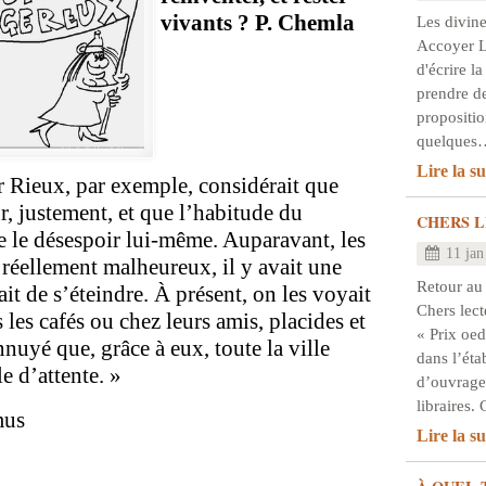
vivants ? P. Chemla
Les divine
Accoyer Le
d'écrire la
prendre de
propositio
quelques
Lire la su
ur Rieux, par exemple, considérait que
ur, justement, et que l’habitude du
CHERS L
ue le désespoir lui-même. Auparavant, les
11 jan
 réellement malheureux, il y avait une
Retour au
it de s’éteindre. À présent, on les voyait
Chers lect
 les cafés ou chez leurs amis, placides et
« Prix oed
 ennuyé que, grâce à eux, toute la ville
dans l’éta
e d’attente. »
d’ouvrage
libraires
mus
Lire la su