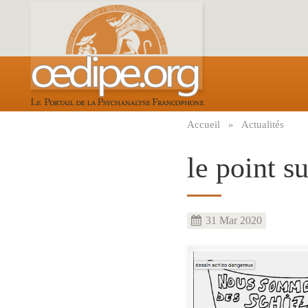
Aller
au
contenu
principal
Accueil
Actualités
Fil
d'Ariane
le point su
31 Mar 2020
Image