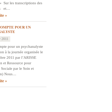
« Sur les transcriptions des
es et…
ite
COMPTE POUR UN
NALYSTE
v 2011
mpte pour un psychanalyste
ion à la journée organisée le
bre 2011 par l’ARISSE
on et Ressource pour
n Sociale par le Soin et
ion) Nous…
ite