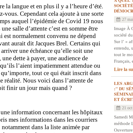
À QUEL 
SOCIÉTÉ
e la langue et en plus il y a l’heure d’été.
DÉMOCR
z-vous. Cependant cela ajoute à une sorte
27 ma
temps auquel l’épidémie de Covid 19 nous
 une salle d’attente c’est en somme être
Image À 
ui est normalement convenu ne dépend
société du
Sur l’ « a
ant aurait dit Jacques Brel. Certains qui
entendu, 
 arriver une échéance qu’elle soit une
tout le m
 une dette à payer, une audience de
Français, 
, qu’ils l’aient impatiemment attendue ou
Lire la su
 qu’importe, tout ce qui était inscrit dans
e réalité. Nous voici dans l’attente de
LES AR
it finir un jour mais quand ?
:" DU S
SÉMINAI
ET ÉCRI
21 oct
 une information concernant les hôpitaux
Samedi Mat
pris mes informations dans les courriers
méthode L
i
notamment dans la liste animée par
Ouverture