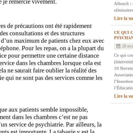
 je remercie vivement.
Allouch : 
séminair
Lire la su
es de précautions ont été rapidement
CE QUI 
des consultations et des structures
PSYCHA
i d’un maximum de patients chez eux avec
28 no
léphone. Pour les repas, on a la plupart du
ice pour permettre une certaine distance
Ce qui co
(intervent
 service dans les chambres lorsque cela est
19 Novem
la ne saurait faire oublier la réalité des
Associati
rie qui ne sont pas des services comme les
l’Insertio
l’Éducat
Lire la su
que aux patients semble impossible,
ment dans les chambres c’est ne pas
’un service de psychiatrie. Par ailleurs, la
nts est importante. La tabagie y est la