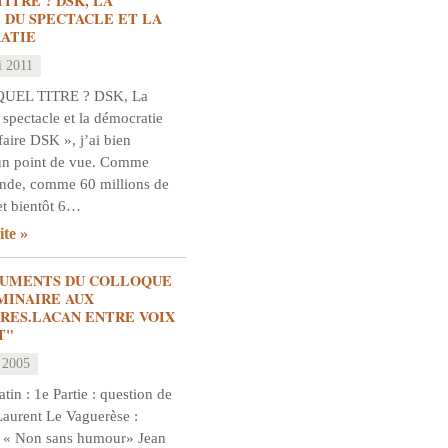
TITRE ? DSK, LA
 DU SPECTACLE ET LA
ATIE
i 2011
QUEL TITRE ? DSK, La
 spectacle et la démocratie
ffaire DSK », j’ai bien
un point de vue. Comme
onde, comme 60 millions de
et bientôt 6…
ite
GUMENTS DU COLLOQUE
ÉMINAIRE AUX
RES.LACAN ENTRE VOIX
T"
 2005
in : 1e Partie : question de
aurent Le Vaguerèse :
 « Non sans humour» Jean