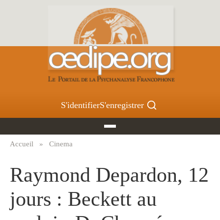
Aller
au
contenu
principal
S'identifier
S'enregistrer
Accueil
Cinema
Fil
d'Ariane
Raymond Depardon, 12
jours : Beckett au